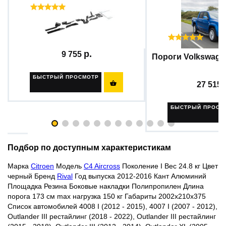
Отзывы ( 56 )
Нашли деш
Сделаем ск
Комплект крепежа к порогам...
Отзыв
9 755
Пороги Volkswagen
БЫСТРЫЙ ПРОСМОТР

27 515
БЫСТРЫЙ ПРОСМ
Подбор по доступным характеристикам
Марка
Citroen
Модель
C4 Aircross
Поколение I Вес 24.8 кг Цвет
черный
Бренд
Rival
Год выпуска 2012-2016 Кант Алюминий
Площадка Резина Боковые накладки Полипропилен Длина
порога 173 см max нагрузка 150 кг Габариты 2002х210х375
Список автомобилей 4008 I (2012 - 2015), 4007 I (2007 - 2012),
Outlander III рестайлинг (2018 - 2022), Outlander III рестайлинг