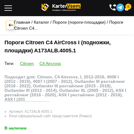
0

Главная
/
Каталог
/
Пороги (пороги-площадки)
/
Пороги
Citroen C4...
Пороги Citroen C4 AirCross I (подножки,
площадки) A173ALB.4005.1
Теги:
Citroen
C4 Aircross
Подходит для: Citroen, C4 Aircross, I, 2012-2016, 4008 I
(2012 - 2015), 4007 I (2007 - 2012), Outlander III рестайлинг
(2018 - 2022), Outlander III рестайлинг (2015 - 2018),
Outlander III (2012 - 2014), Outlander XL (2005 - 2012), ASX I
рестайлинг (2016 - 2020), ASX I рестайлинг (2012 - 2016),
ASX I (201
Артикул:
A173ALB.4005.1
Rival
официальный сайт представителя (Ривал)
В наличии