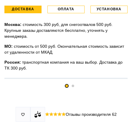
ДОСТАВКА
ОПЛАТА
УСТАНОВКА
Москва:
стоимость 300 руб, для снегоотвалов 500 руб.
Крупные заказы доставляются бесплатно, уточнять у
менеджера.
МО:
стоимость от 500 руб. Окончательная стоимость зависит
от удаленности от МКАД.
Россия:
транспортная компания на ваш выбор. Доставка до
ТК 300 руб.
Принимаем все виды оплаты в том числе переводы и СПБ.
У нас 2 установочных центра:г. Москва, ул. Привольная д 2,
Для юридических лиц можно оплатить по счету.
стр.4 и п.Немчиновка, ул.Московская д 7.
Москва и МО
Более
миллиона
оплата по факту получения. Можно распаковать
установок.
и проверить товар.
Действует акция:
скидка 25%
на установку при покупке
Отзывы производителя
62

По России:
порогов.
оплата производится до момента отгрузки в ТК.