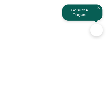
Kaiyi
Kamaz
Напишите в
Telegram
KAYO
Kawasaki
KTM
Lada
Land Rover
Lamborghini
Lexus
Lifan
Lancia
Lincoln
Аксессуары для автомобилей
и техники активного отдыха
Luxgen
Lynx
+7 (925) 941-33-00
MAN
Maserati
Контакты
Mazda
MG