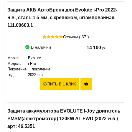
Защита АКБ АвтоБроня для Evolute i-Pro 2022-
н.в., сталь 1.5 мм, с крепежом, штампованная,
111.00603.1
Отзывы ( 67 )
В наличии
14 100
Марка
Evolute
Модель
i-Pro
Поколение
I поколение
Год
2022-н.в.
КУПИТЬ В 1 КЛИК

Защита аккумулятора EVOLUTE I-Joy двигатель
PMSM(электромотор) 120kW AT FWD (2022-н.в.)
арт: 46.5351