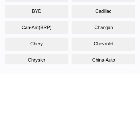
BYD
Cadillac
Can-Am(BRP)
Changan
Chery
Chevrolet
Chrysler
China-Auto
Citroen
Daewoo
Daihatsu
Datsun
Dodge
DongFeng
Doninvest
DW Hower