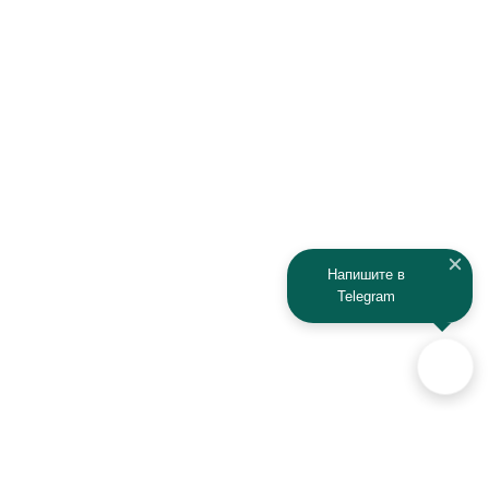
Infiniti
Isuzu
IRBIS
Iveco
JAC
Jaguar
Jeep
Kia
Kaiyi
Kamaz
Напишите в
Telegram
KAYO
Kawasaki
KTM
Lada
Land Rover
Lamborghini
Lexus
Lifan