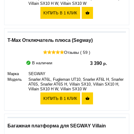
Villain SX10 H W, Villain SX10 W
КУПИТЬ В 1 КЛИК

T-Max Отключатель плюса (Segway)
Отзывы ( 59 )
В наличии
3 390
Марка
SEGWAY
Модель
Snarler AT6L, Fugleman UT10, Snarler AT6L H, Snarler
AT6S, Snarler AT6S H, Villain SX10, Villain SX10 H,
Villain SX10 H W, Villain SX10 W
КУПИТЬ В 1 КЛИК

Багажная платформа для SEGWAY Villain