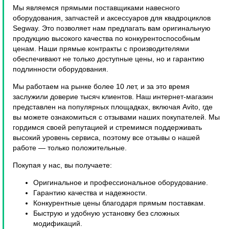
удары, царапины и сколы, а также повышают комфорт и
стандартными решениями и могут быть менее эстетичными
Мы являемся прямыми поставщиками навесного
удобство эксплуатации. Таким образом, они не только
или практичными.
оборудования, запчастей и аксессуаров для квадроциклов
придают вашей технике эстетичный вид, но и обеспечивают
Segway. Это позволяет нам предлагать вам оригинальную
ей долговечную защиту и улучшенные характеристики.
продукцию высокого качества по конкурентоспособным
ценам. Наши прямые контракты с производителями
обеспечивают не только доступные цены, но и гарантию
подлинности оборудования.
Мы работаем на рынке более 10 лет, и за это время
заслужили доверие тысяч клиентов. Наш интернет-магазин
представлен на популярных площадках, включая Avito, где
вы можете ознакомиться с отзывами наших покупателей. Мы
гордимся своей репутацией и стремимся поддерживать
высокий уровень сервиса, поэтому все отзывы о нашей
работе — только положительные.
Покупая у нас, вы получаете:
Оригинальное и профессиональное оборудование.
Гарантию качества и надежности.
Конкурентные цены благодаря прямым поставкам.
Быструю и удобную установку без сложных
модификаций.