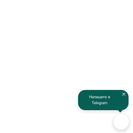
Honda
Hyundai
Infiniti
Isuzu
IRBIS
Iveco
JAC
Jaguar
Jeep
Kia
Kaiyi
Kamaz
Напишите в
Telegram
KAYO
Kawasaki
KTM
Lada