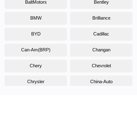
BaltMotors
Bentley
BMW
Brilliance
BYD
Cadillac
Can-Am(BRP)
Changan
Chery
Chevrolet
Chrysler
China-Auto
Citroen
Daewoo
Daihatsu
Datsun
Dodge
DongFeng