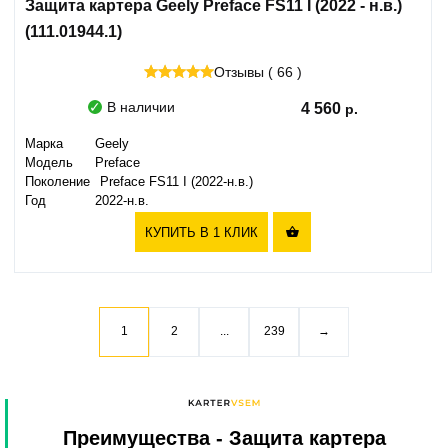
Защита картера Geely Preface FS11 I (2022 - н.в.)
(111.01944.1)
Отзывы ( 66 )
В наличии
4 560
Марка
Geely
Модель
Preface
Поколение
Preface FS11 I (2022-н.в.)
Год
2022-н.в.
КУПИТЬ В 1 КЛИК

1
2
...
239
→
Преимущества
- Защита картера