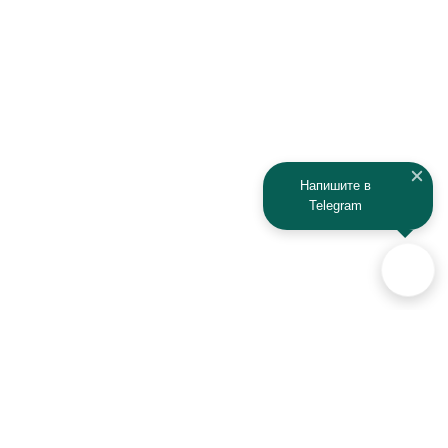
IRBIS
Iveco
JAC
Jaguar
Jeep
Kia
Kaiyi
Kamaz
Напишите в
Telegram
KAYO
Kawasaki
KTM
Lada
Land Rover
Lamborghini
Lexus
Lifan
Lancia
Lincoln
Аксессуары для автомобилей