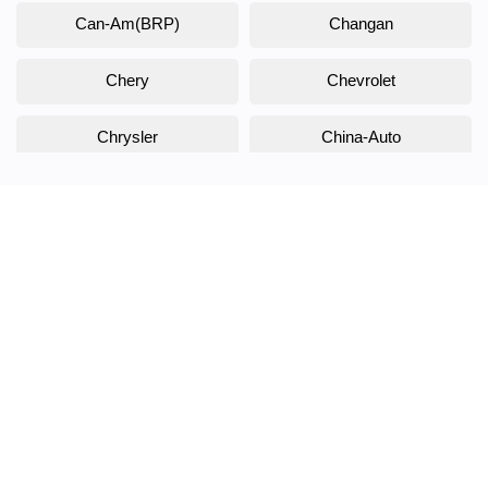
Can-Am(BRP)
Changan
Chery
Chevrolet
Chrysler
China-Auto
Citroen
Daewoo
Daihatsu
Datsun
Dodge
DongFeng
Doninvest
DW Hower
EVOLUTE
Exeed
FAW
Fiat