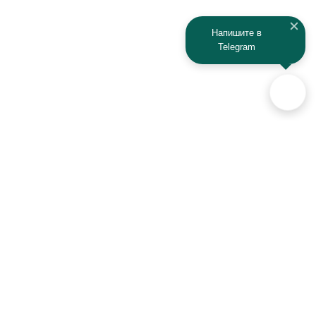
Kaiyi
Kamaz
Напишите в
Telegram
KAYO
Kawasaki
KTM
Lada
Land Rover
Lamborghini
Lexus
Lifan
Lancia
Lincoln
Аксессуары для автомобилей
и техники активного отдыха
Luxgen
Lynx
+7 (925) 941-33-00
MAN
Maserati
Контакты
Mazda
MG