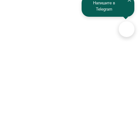
Напишите в
Telegram
KAYO
Kawasaki
KTM
Lada
Land Rover
Lamborghini
Lexus
Lifan
Lancia
Lincoln
Аксессуары для автомобилей
и техники активного отдыха
Luxgen
Lynx
+7 (925) 941-33-00
MAN
Maserati
Контакты
Mazda
MG