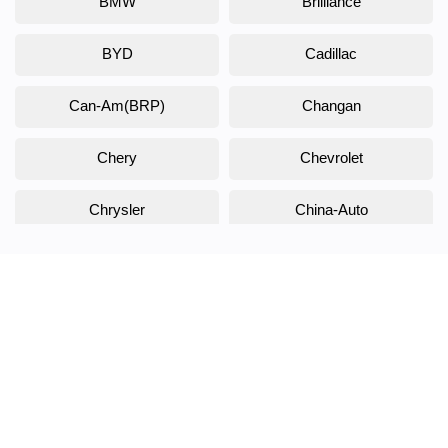
BMW
Brilliance
BYD
Cadillac
Can-Am(BRP)
Changan
Chery
Chevrolet
Chrysler
China-Auto
Citroen
Daewoo
Daihatsu
Datsun
Dodge
DongFeng
Doninvest
DW Hower