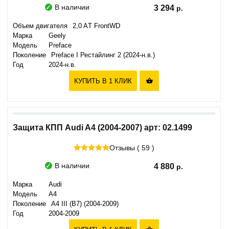
В наличии
3 294
Объем двигателя
2,0 AТ FrоntWD
Марка
Geely
Модель
Preface
Поколение
Preface I Рестайлинг 2 (2024-н.в.)
Год
2024-н.в.
КУПИТЬ В 1 КЛИК

Защита КПП Audi A4 (2004-2007) арт: 02.1499
Отзывы ( 59 )
В наличии
4 880
Марка
Audi
Модель
A4
Поколение
A4 III (B7) (2004-2009)
Год
2004-2009