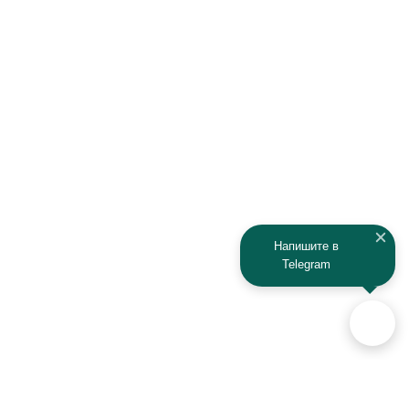
Infiniti
Isuzu
IRBIS
Iveco
JAC
Jaguar
Jeep
Kia
Kaiyi
Kamaz
Напишите в
Telegram
KAYO
Kawasaki
KTM
Lada
Land Rover
Lamborghini