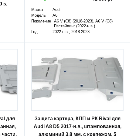
10
Марка
Audi
Модель
A6
Поколение
A6 V (C8) (2018-2023), A6 V (C8)
Рестайлинг (2022-н.в.)
Год
2022-н.в., 2018-2023
al для
Защита картера, КПП и РК Rival для
ванная,
Audi A8 D5 2017-н.в., штампованная,
 части,
алюминий 3.8 мм, с крепежом, 5