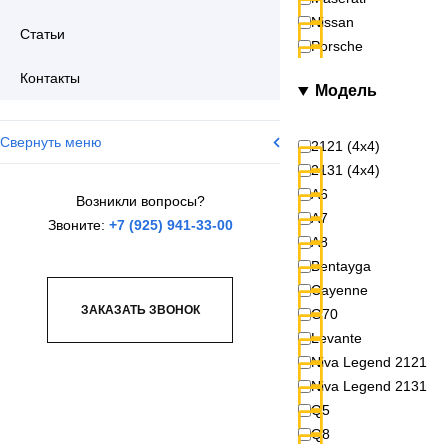
Nissan
Статьи
Porsche
Контакты
Модель
Свернуть меню
2121 (4x4)
2131 (4x4)
A6
Возникли вопросы?
A7
Звоните:
+7 (925) 941-33-00
A8
Bentayga
Cayenne
ЗАКАЗАТЬ ЗВОНОК
G70
Levante
Niva Legend 2121
Niva Legend 2131
Q5
Q8