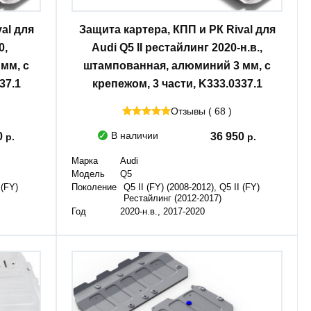
al для
Защита картера, КПП и РК Rival для
0,
Audi Q5 II рестайлинг 2020-н.в.,
мм, с
штампованная, алюминий 3 мм, с
37.1
крепежом, 3 части, K333.0337.1
Отзывы ( 68 )
В наличии
0
36 950
Марка
Audi
Модель
Q5
 (FY)
Поколение
Q5 II (FY) (2008-2012), Q5 II (FY)
Рестайлинг (2012-2017)
Год
2020-н.в., 2017-2020