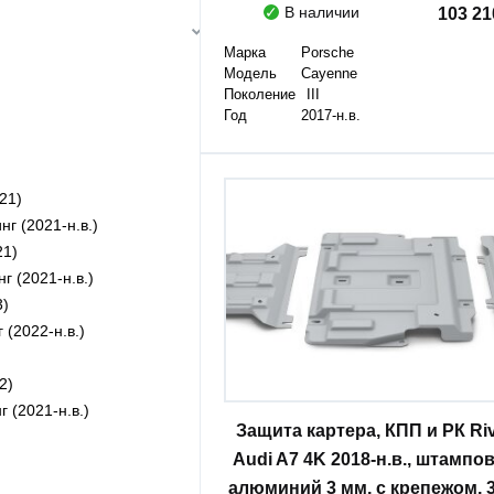
В наличии
103 2
Марка
Porsche
Модель
Cayenne
Поколение
III
Год
2017-н.в.
021)
нг (2021-н.в.)
21)
нг (2021-н.в.)
3)
 (2022-н.в.)
2)
г (2021-н.в.)
Защита картера, КПП и РК Riv
2)
Audi A7 4K 2018-н.в., штампо
г (2012-2017)
алюминий 3 мм, с крепежом, 3
3)