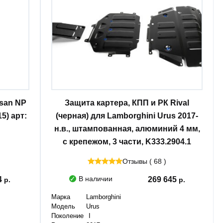
ssan NP
Защита картера, КПП и РК Rival
5) арт:
(черная) для Lamborghini Urus 2017-
н.в., штампованная, алюминий 4 мм,
с крепежом, 3 части, K333.2904.1
Отзывы ( 68 )
В наличии
4
269 645
Марка
Lamborghini
Модель
Urus
Поколение
I