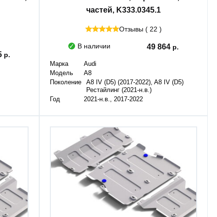
частей, K333.0345.1
Отзывы ( 22 )
В наличии
49 864
5
Марка
Audi
Модель
A8
Поколение
A8 IV (D5) (2017-2022), A8 IV (D5)
Рестайлинг (2021-н.в.)
Год
2021-н.в., 2017-2022