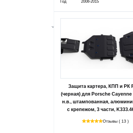
Год
2008-2015
Защита картера, КПП и РК R
(черная) для Porsche Cayenne I
н.в., штампованная, алюмини
с крепежом, 3 части, K333.4
Отзывы ( 13 )