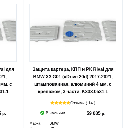
al для
Защита картера, КПП и РК Rival для
21,
BMW X3 G01 (xDrive 20d) 2017-2021,
мм, с
штампованная, алюминий 4 мм, с
31.1
крепежом, 3 части, K333.0531.1
Отзывы ( 14 )
В наличии
5
59 085
Марка
BMW