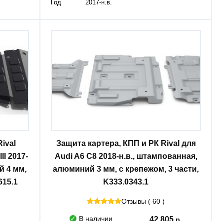
Год
2017-н.в.
ival
Защита картера, КПП и РК Rival для
II 2017-
Audi A6 C8 2018-н.в., штампованная,
й 4 мм,
алюминий 3 мм, с крепежом, 3 части,
615.1
K333.0343.1
Отзывы ( 60 )
В наличии
42 805