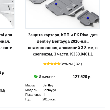
al для
Защита картера, КПП и РК Rival для
нная,
Bentley Bentayga 2016-н.в.,
 части,
штампованная, алюминий 3.8 мм, с
крепежом, 3 части, K333.0401.1
Отзывы ( 32 )
5
В наличии
127 520
Марка
Bentley
Модель
Bentayga
(4M)
Поколение
I
Год
2016-н.в.