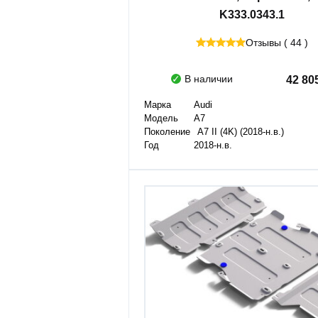
K333.0343.1
 (2023-н.в.)
Отзывы ( 44 )
 (2020-2023)
В наличии
42 80
Марка
Audi
Модель
A7
Поколение
A7 II (4K) (2018-н.в.)
Год
2018-н.в.