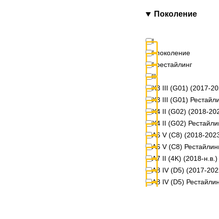
Stinger
Поколение
Urus
X3
X4
I
I поколение
I рестайлинг
III
X3 III (G01) (2017-2
X3 III (G01) Рестайли
X4 II (G02) (2018-20
X4 II (G02) Рестайли
A6 V (C8) (2018-202
A6 V (C8) Рестайлинг
A7 II (4K) (2018-н.в.)
A8 IV (D5) (2017-202
A8 IV (D5) Рестайлин
Q5 II (FY) (2008-201
Q5 II (FY) Рестайлин
Q8 I (4M) (2018-202