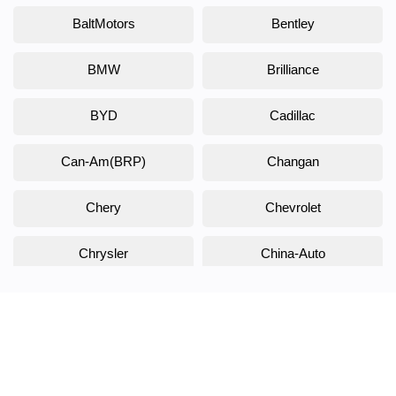
BaltMotors
Bentley
BMW
Brilliance
BYD
Cadillac
Can-Am(BRP)
Changan
Chery
Chevrolet
Chrysler
China-Auto
Citroen
Daewoo
Daihatsu
Datsun
Dodge
DongFeng