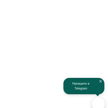
Hawtai
Hisun
Honda
Hyundai
Infiniti
Isuzu
IRBIS
Iveco
JAC
Jaguar
Jeep
Kia
Kaiyi
Kamaz
Напишите в
Telegram
KAYO
Kawasaki
KTM
Lada