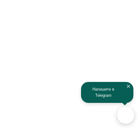
Honda
Hyundai
Infiniti
Isuzu
IRBIS
Iveco
JAC
Jaguar
Jeep
Kia
Kaiyi
Kamaz
Напишите в
Telegram
KAYO
Kawasaki
KTM
Lada
Land Rover
Lamborghini