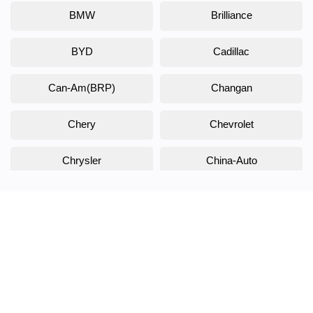
BMW
Brilliance
BYD
Cadillac
Can-Am(BRP)
Changan
Chery
Chevrolet
Chrysler
China-Auto
Citroen
Daewoo
Daihatsu
Datsun
Dodge
DongFeng
Doninvest
DW Hower