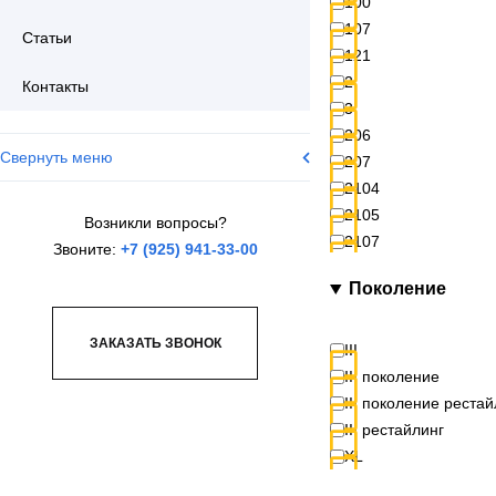
100
107
Статьи
121
2
Контакты
3
206
Свернуть меню
207
2104
2105
Возникли вопросы?
2107
Звоните:
+7 (925) 941-33-00
2108
Поколение
2109
2110
ЗАКАЗАТЬ ЗВОНОК
2113
III
2114
III поколение
2115
III поколение рестай
2121 (4x4)
III рестайлинг
2131 (4x4)
XL
2206