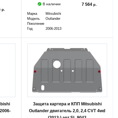
В наличии
7 564
6
Марка
Mitsubishi
Модель
Outlander
Поколение
Год
2006-2013
bishi
Защита картера и КПП Mitsubishi
(2006-
Outlander двигатель 2,0, 2,4 CVT 4wd
(2013-) арт.SL 9042