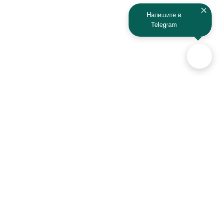
Kaiyi
Kamaz
Напишите в
Telegram
KAYO
Kawasaki
KTM
Lada
Land Rover
Lamborghini
Lexus
Lifan
Lancia
Lincoln
Аксессуары для автомобилей
и техники активного отдыха
Luxgen
Lynx
+7 (925) 941-33-00
MAN
Maserati
Контакты
Mazda
MG