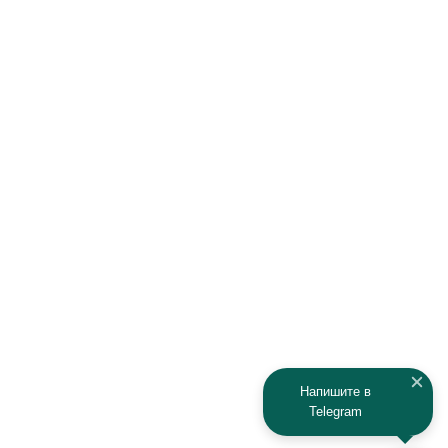
Haima
Haval
Hawtai
Hisun
Honda
Hyundai
Infiniti
Isuzu
IRBIS
Iveco
JAC
Jaguar
Jeep
Kia
Kaiyi
Kamaz
Напишите в
Telegram
KAYO
Kawasaki