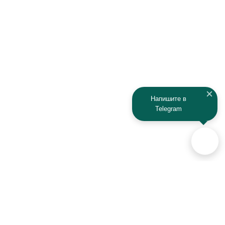
IRBIS
Iveco
JAC
Jaguar
Jeep
Kia
Kaiyi
Kamaz
Напишите в
Telegram
KAYO
Kawasaki
KTM
Lada
Land Rover
Lamborghini
Lexus
Lifan
Lancia
Lincoln
Аксессуары для автомобилей