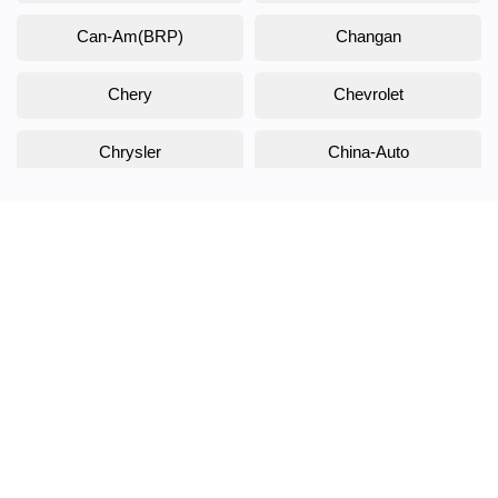
Can-Am(BRP)
Changan
Chery
Chevrolet
Chrysler
China-Auto
Citroen
Daewoo
Daihatsu
Datsun
Dodge
DongFeng
Doninvest
DW Hower
EVOLUTE
Exeed