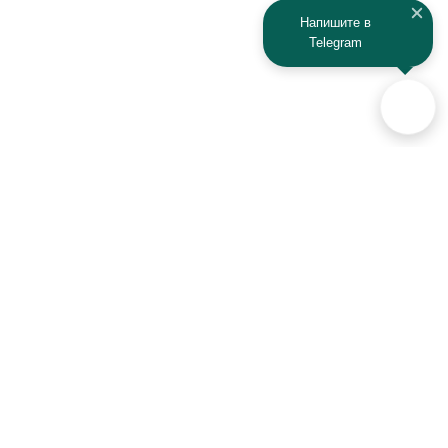
Kaiyi
Kamaz
Напишите в
Telegram
KAYO
Kawasaki
KTM
Lada
Land Rover
Lamborghini
Lexus
Lifan
Lancia
Lincoln
Аксессуары для автомобилей
и техники активного отдыха
Luxgen
Lynx
+7 (925) 941-33-00
MAN
Maserati
Контакты
Mazda
MG