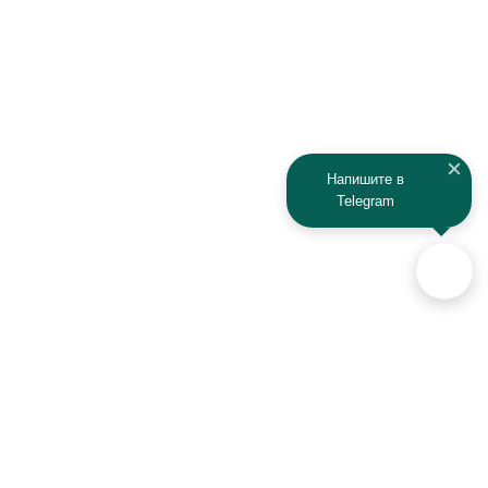
JAC
Jaguar
Jeep
Kia
Kaiyi
Kamaz
Напишите в
Telegram
KAYO
Kawasaki
KTM
Lada
Land Rover
Lamborghini
Lexus
Lifan
Lancia
Lincoln
Аксессуары для автомобилей
и техники активного отдыха