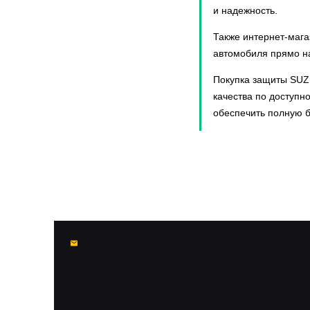
Airtrek
и надежность.
Albea
Также интернет-мага
Alhambra
автомобиля прямо на
Allex
Allion
Покупка защиты SUZU
Almera
качества по доступн
Almera Classic
обеспечить полную б
Alphard
Altea
Amarok
Amulet (A15)
Antara
Arkana
Arrizo 6 Pro
Arrizo 7
Arrizo 8
Arteon
Astra
Atlant