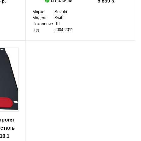
В наличии
8
5 830
Марка
Suzuki
Модель
Swift
Поколение
III
Год
2004-2011
Броня
 сталь
10.1