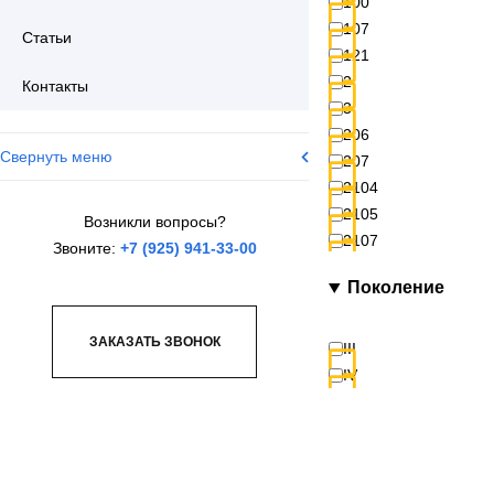
100
107
Статьи
121
2
Контакты
3
206
Свернуть меню
207
2104
2105
Возникли вопросы?
2107
Звоните:
+7 (925) 941-33-00
2108
Поколение
2109
2110
ЗАКАЗАТЬ ЗВОНОК
2113
III
2114
IV
2115
2121 (4x4)
2131 (4x4)
2206