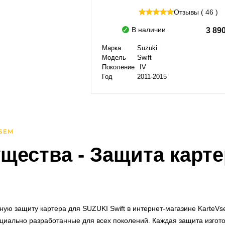
Отзывы ( 46 )
В наличии
3 89
Марка
Suzuki
Модель
Swift
Поколение
IV
Год
2011-2015
щества
- Защита карте
ую защиту картера для SUZUKI Swift в интернет-магазине KarteV
циально разработанные для всех поколений. Каждая защита изгот