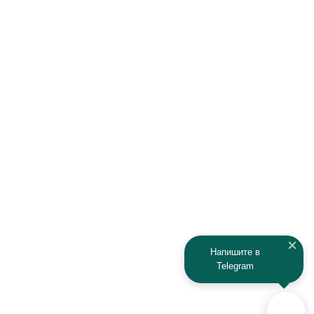
Hawtai
Hisun
Honda
Hyundai
Infiniti
Isuzu
IRBIS
Iveco
JAC
Jaguar
Jeep
Kia
Kaiyi
Kamaz
Напишите в
Telegram
KAYO
Kawasaki
KTM
Lada