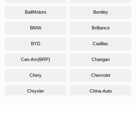
BaltMotors
Bentley
BMW
Brilliance
BYD
Cadillac
Can-Am(BRP)
Changan
Chery
Chevrolet
Chrysler
China-Auto
Citroen
Daewoo
Daihatsu
Datsun