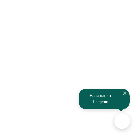
Honda
Hyundai
Infiniti
Isuzu
IRBIS
Iveco
JAC
Jaguar
Jeep
Kia
Kaiyi
Kamaz
Напишите в
Telegram
KAYO
Kawasaki
KTM
Lada