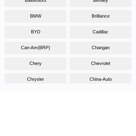
BaltMotors
Bentley
BMW
Brilliance
BYD
Cadillac
Can-Am(BRP)
Changan
Chery
Chevrolet
Chrysler
China-Auto
Citroen
Daewoo
Daihatsu
Datsun
Dodge
DongFeng