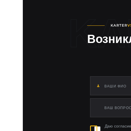
Atlas
Atlas Pro
Auris
Avante
Avensis
Возник
Aveo
Axela
Axiom
B-Klasse
Bestune B70
BH
BLS
BT-50
Bassara
Bayon
Beetle
Bentayga
Berlingo
Даю согласие