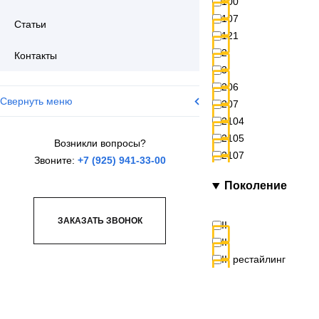
100
107
Статьи
121
2
Контакты
3
206
Свернуть меню
207
2104
2105
Возникли вопросы?
2107
Звоните:
+7 (925) 941-33-00
2108
Поколение
2109
2110
ЗАКАЗАТЬ ЗВОНОК
2113
II
2114
III
2115
III рестайлинг
2121 (4x4)
2131 (4x4)
2206