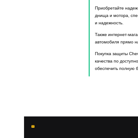
Airtrek
Приобретайте надежн
Albea
днища и мотора, спе
Alhambra
и надежность.
Allex
Allion
Также интернет-мага
Almera
автомобиля прямо на
Almera Classic
Покупка защиты Chev
Alphard
качества по доступн
Altea
обеспечить полную б
Amarok
Amulet (A15)
Antara
Arkana
Arrizo 6 Pro
Arrizo 7
Arrizo 8
Arteon
Astra
Atlant