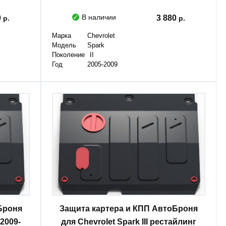
В наличии
0
3 880
Марка
Chevrolet
Модель
Spark
Поколение
II
Год
2005-2009
Броня
Защита картера и КПП АвтоБроня
 2009-
для Chevrolet Spark III рестайлинг