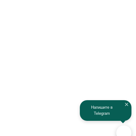
Hawtai
Hisun
Honda
Hyundai
Infiniti
Isuzu
IRBIS
Iveco
JAC
Jaguar
Jeep
Kia
Kaiyi
Kamaz
Напишите в
Telegram
KAYO
Kawasaki
KTM
Lada