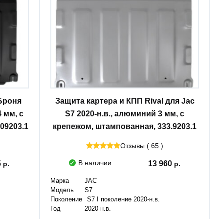
Броня
Защита картера и КПП Rival для Jac
4 мм, с
S7 2020-н.в., алюминий 3 мм, с
09203.1
крепежом, штампованная, 333.9203.1
Отзывы ( 65 )
В наличии
5
13 960
Марка
JAC
Модель
S7
Поколение
S7 I поколение 2020-н.в.
Год
2020-н.в.