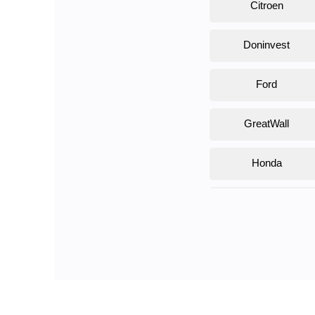
Citroen
Atlas
Atlas Pro
Doninvest
Auris
Avante
Avensis
Ford
Aveo
Axela
GreatWall
Axiom
B-Klasse
Honda
Bestune B70
BH
BLS
JAC
BT-50
Bassara
KAYO
Bayon
Beetle
Lexus
Bentayga
Berlingo