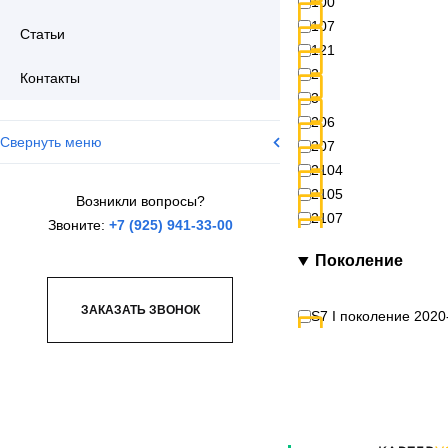
100
107
Статьи
121
2
Контакты
3
206
Свернуть меню
207
2104
2105
Возникли вопросы?
2107
Звоните:
+7 (925) 941-33-00
2108
Поколение
2109
2110
ЗАКАЗАТЬ ЗВОНОК
2113
S7 I поколение 2020-
2114
2115
2121 (4x4)
2131 (4x4)
2206