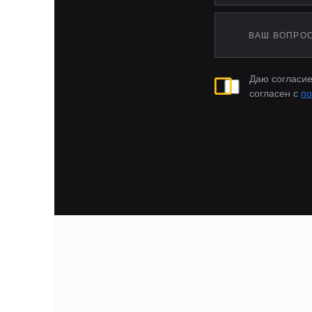
A-Klasse
A-klasse AMG
A1
A3
A4
Даю согласие
A5
согласен с
по
A6
A6 Allroad
A7
A8
AD
ASX
AX7
Accent
Accord
Actyon
Actyon Sports
Aeolus Huge
Aeolus Shine GS