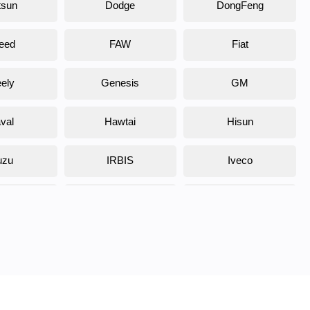
tsun
Dodge
DongFeng
eed
FAW
Fiat
ely
Genesis
GM
val
Hawtai
Hisun
uzu
IRBIS
Iveco
ia
Kaiyi
Kamaz
ada
Land Rover
Lamborghini
coln
Luxgen
Lynx