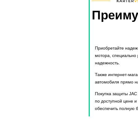
3 серия
300C
Преиму
306
307
308
323
350
Приобретайте надежн
3200
мотора, специально 
3303
надежность.
340-360
Также интернет-мага
3741
автомобиля прямо на
3909
3962
Покупка защиты JAC 
4 серия
по доступной цене и
40. 2615
обеспечить полную б
4007
4008
5
406