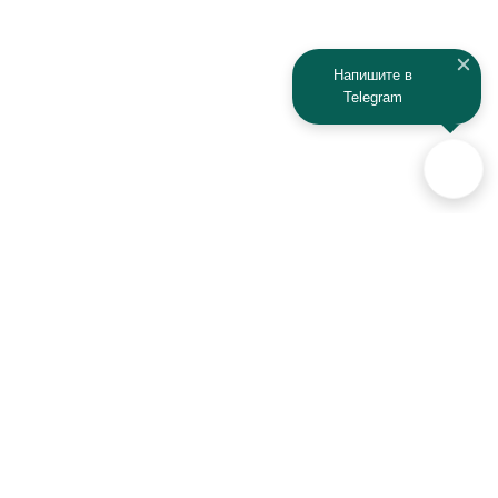
Kaiyi
Kamaz
Напишите в
Telegram
KAYO
Kawasaki
KTM
Lada
Land Rover
Lamborghini
Lexus
Lifan
Lancia
Lincoln
Аксессуары для автомобилей
и техники активного отдыха
Luxgen
Lynx
+7 (925) 941-33-00
MAN
Maserati
Контакты