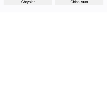
Chrysler
China-Auto
Citroen
Daewoo
Daihatsu
Datsun
Dodge
DongFeng
Doninvest
DW Hower
EVOLUTE
Exeed
FAW
Fiat
Ford
Foton
GAC
Geely