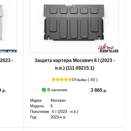
2023 -
Защита картера Москвич 6 I (2023 -
н.в.) (111.09215.1)
Отзывы ( 40 )
В наличии
0
3 865
Марка
Москвич
Модель
6
Поколение
6 I (2023 - н.в.)
Год
2023-н.в.