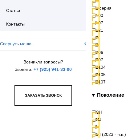
1
1 серия
Статьи
100
107
Контакты
121
2
Свернуть меню
3
206
207
Возникли вопросы?
2104
Звоните:
+7 (925) 941-33-00
2105
2107
2108
Поколение
ЗАКАЗАТЬ ЗВОНОК
2109
2110
2113
GH
2114
GJ
2115
I
2121 (4x4)
6 I (2023 - н.в.)