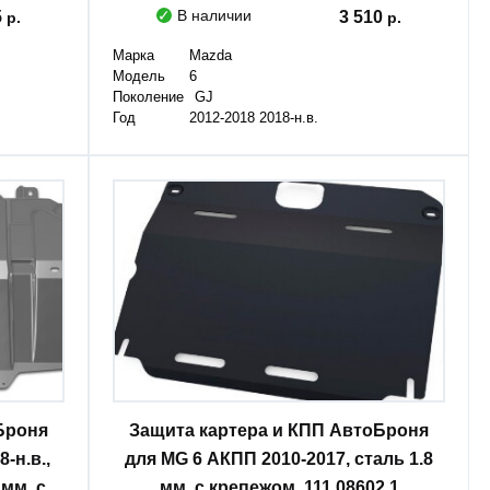
В наличии
5
3 510
Марка
Mazda
Модель
6
Поколение
GJ
Год
2012-2018 2018-н.в.
Броня
Защита картера и КПП АвтоБроня
-н.в.,
для MG 6 АКПП 2010-2017, сталь 1.8
мм, с
мм, с крепежом, 111.08602.1