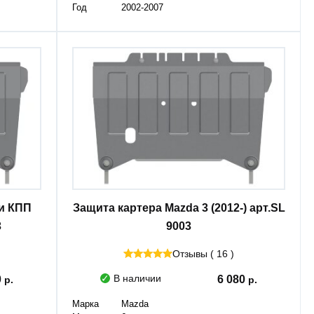
Год
2002-2007
 и КПП
Защита картера Mazda 3 (2012-) арт.SL
3
9003
Отзывы ( 16 )
В наличии
0
6 080
Марка
Mazda