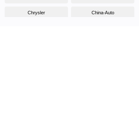
Chrysler
China-Auto
Citroen
Daewoo
Daihatsu
Datsun
Dodge
DongFeng
Doninvest
DW Hower
EVOLUTE
Exeed
FAW
Fiat
Ford
Foton