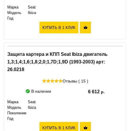
Марка
Seat
Модель
Ibiza
Год
КУПИТЬ В 1 КЛИК

Защита картера и КПП Seat Ibiza двигатель
1,3;1,4;1,6;1,8;2,0;1,7D;1,9D (1993-2003) арт:
26.0218
Отзывы ( 15 )
В наличии
6 612
Марка
Seat
Модель
Ibiza
Поколение
Год
КУПИТЬ В 1 КЛИК
