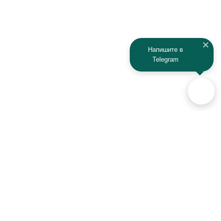
Jeep
Kia
Kaiyi
Kamaz
Напишите в
Telegram
KAYO
Kawasaki
KTM
Lada
Land Rover
Lamborghini
Lexus
Lifan
Lancia
Lincoln
Аксессуары для автомобилей
и техники активного отдыха
Luxgen
Lynx
+7 (925) 941-33-00
MAN
Maserati
Контакты