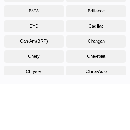
BMW
Brilliance
BYD
Cadillac
Can-Am(BRP)
Changan
Chery
Chevrolet
Chrysler
China-Auto
Citroen
Daewoo
Daihatsu
Datsun
Dodge
DongFeng