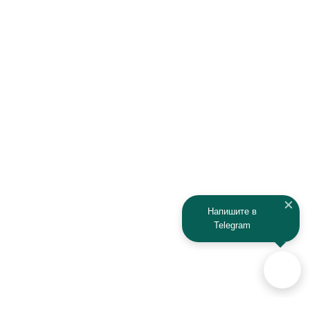
Honda
Hyundai
Infiniti
Isuzu
IRBIS
Iveco
JAC
Jaguar
Jeep
Kia
Kaiyi
Kamaz
Напишите в
Telegram
KAYO
Kawasaki
KTM
Lada
Land Rover
Lamborghini