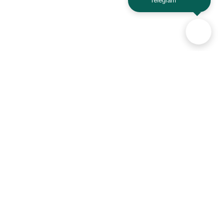
Telegram
KAYO
Kawasaki
KTM
Lada
Land Rover
Lamborghini
Lexus
Lifan
Lancia
Lincoln
Аксессуары для автомобилей
и техники активного отдыха
Luxgen
Lynx
+7 (925) 941-33-00
MAN
Maserati
Контакты
Mazda
MG
Mercedes
Mini
Политика конфиденциальности