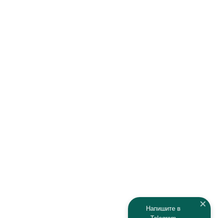
Haima
Haval
Hawtai
Hisun
Honda
Hyundai
Infiniti
Isuzu
IRBIS
Iveco
JAC
Jaguar
Jeep
Kia
Kaiyi
Kamaz
Напишите в