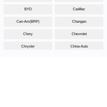
BYD
Cadillac
Can-Am(BRP)
Changan
Chery
Chevrolet
Chrysler
China-Auto
Citroen
Daewoo
Daihatsu
Datsun
Dodge
DongFeng
Doninvest
DW Hower