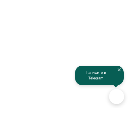
Infiniti
Isuzu
IRBIS
Iveco
JAC
Jaguar
Jeep
Kia
Kaiyi
Kamaz
Напишите в
Telegram
KAYO
Kawasaki
KTM
Lada
Land Rover
Lamborghini
Lexus
Lifan