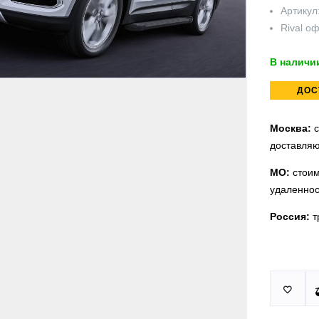
Артикул
Rival
оф
В наличи
ДОС
Москва:
с
доставляю
МО:
стоим
удаленнос
Россия:
т
Принимаем
У нас 2 ус

юридическ
п.Немчино
Москва и
Более
ми