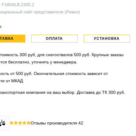
:
F180ALB.2305.2
ициальный сайт представителя (Ривал)
и
ТАВКА
ОПЛАТА
УСТАНОВКА
тоимость 300 руб, для снегоотвалов 500 руб. Крупные заказы
тся бесплатно, уточнять у менеджера.
ость от 500 руб. Окончательная стоимость зависит от
ти от МКАД.
ранспортная компания на ваш выбор. Доставка до ТК 300 руб.
 все виды оплаты в том числе переводы и СПБ. Для
тановочных центра:г. Москва, ул. Привольная д 2, стр.4 и
Отзывы производителя
42
их лиц можно оплатить по счету.
вка, ул.Московская д 7.
 МО
ллиона
оплата по факту получения. Можно распаковать и
установок.