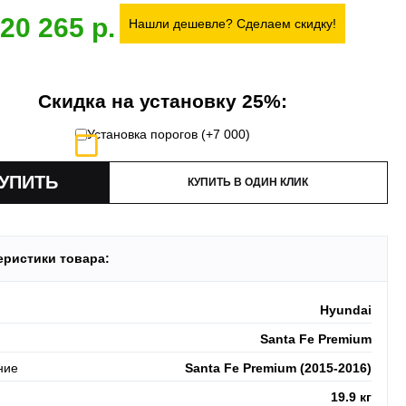
20 265
 товар.
Нашли дешевле? Сделаем скидку!
 акция:
скидка 25%
на установку при покупке порогов.
и:
оплата производится до момента отгрузки в ТК.
Скидка на установку 25%:
Установка порогов (+
7 000
)
КУПИТЬ В ОДИН КЛИК
еристики товара:
Hyundai
Santa Fe Premium
ние
Santa Fe Premium (2015-2016)
19.9 кг