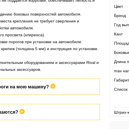
 не поддается коррозии, обеспечивает легкость и
Цвет
ждению боковых поверхностей автомобиля.
Бренд
 места крепления не требует сверления и
Год вып
отки автомобиля.
Кант
о просвета (клиренса).
овки порогов при установке на автомобиле.
Площад
 крепеж (толщина 5 мм) и инструкция по установке.
Боковы
Длина 
лнительным оборудованием и аксессуарами Rival и
нальных аксессуаров.
max наг
Габари
роги на мою машину?
Список
аченные для вашей машины. В разделе
паются?
Штрих-
ете увидеть марку и модель автомобиля. А так же
ие.