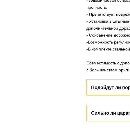
- Алюминиевая основа
прочность.
- Препятствует повре
- Установка в штатные
дополнительной дораб
- Сохранение дорожног
-Возможность регулир
-В комплекте стальной
Совместимость с допо
с большинством ориги
Подойдут ли по
Да, пороги, предназн
Сильно ли цара
характеристики вы мож
мы указываем поколен