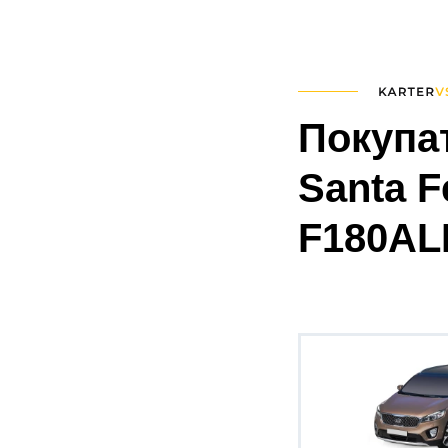
Покупа
Santa F
F180ALB