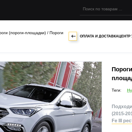
роги (пороги-площадки)
/
Пороги
ОПЛАТА И ДОСТАВКА
ЦЕНТР
Пороги
площад
Теги:
Hy
Подходит
(2015-201
Fe III ре