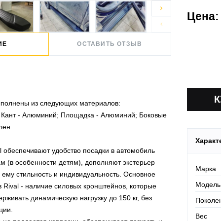

проверить
Цена:
Действует

По Росси
ИЕ
ОСТАВИТЬ ОТЗЫВ
 выполнены из следующих материалов:
 Кант - Алюминий; Площадка - Алюминий; Боковые
лен
Характ
l обеспечивают удобство посадки в автомобиль
м (в особенности детям), дополняют экстерьер
Марка
 ему стильность и индивидуальность. Основное
Модель
 Rival - наличие силовых кронштейнов, которые
рживать динамическую нагрузку до 150 кг, без
Поколе
ции.
Вес