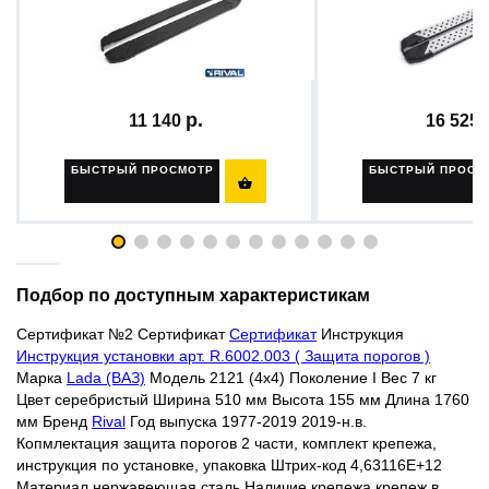
Пороги, площадки,
Пороги, площадки
ступеньки...
ступеньки...
11 140
16 525
БЫСТРЫЙ ПРОСМОТР
БЫСТРЫЙ ПРОСМ

Подбор по доступным характеристикам
Сертификат №2
Сертификат
Сертификат
Инструкция
Инструкция установки арт. R.6002.003 ( Защита порогов )
Марка
Lada (ВАЗ)
Модель 2121 (4x4) Поколение I Вес 7 кг
Цвет
серебристый
Ширина 510 мм Высота 155 мм Длина 1760
мм Бренд
Rival
Год выпуска 1977-2019 2019-н.в.
Копмлектация защита порогов 2 части, комплект крепежа,
инструкция по установке, упаковка Штрих-код 4,63116E+12
Материал нержавеющая сталь Наличие крепежа крепеж в