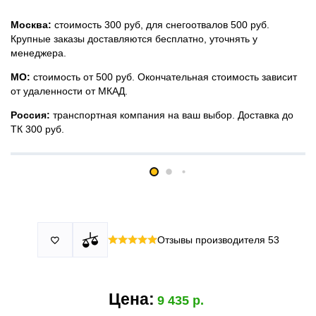
Москва:
стоимость 300 руб, для снегоотвалов 500 руб.
Крупные заказы доставляются бесплатно, уточнять у
менеджера.
МО:
стоимость от 500 руб. Окончательная стоимость зависит
от удаленности от МКАД.
Россия:
транспортная компания на ваш выбор. Доставка до
ТК 300 руб.
Принимаем все виды оплаты в том числе переводы и СПБ.
У нас 2 установочных центра:г. Москва, ул. Привольная д 2,
Для юридических лиц можно оплатить по счету.
стр.4 и п.Немчиновка, ул.Московская д 7.
Москва и МО
Более
миллиона
оплата по факту получения. Можно распаковать
установок.
и проверить товар.
Действует акция:
скидка 25%
на установку при покупке
Отзывы производителя
53

По России:
порогов.
оплата производится до момента отгрузки в ТК.
Цена:
9 435