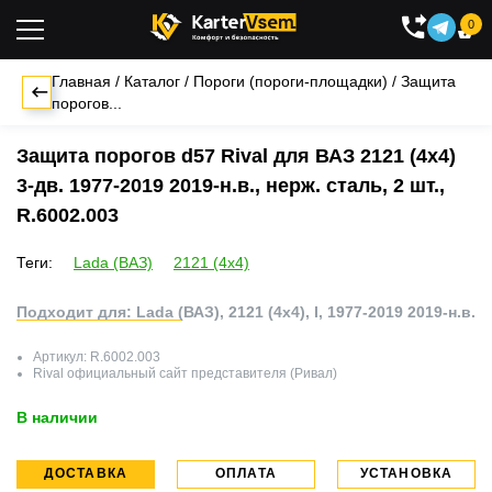
0

Главная
/
Каталог
/
Пороги (пороги-площадки)
/
Защита
порогов...
Защита порогов d57 Rival для ВАЗ 2121 (4x4)
3-дв. 1977-2019 2019-н.в., нерж. сталь, 2 шт.,
R.6002.003
Теги:
Lada (ВАЗ)
2121 (4x4)
Подходит для: Lada (ВАЗ), 2121 (4x4), I, 1977-2019 2019-н.в.
Артикул:
R.6002.003
Rival
официальный сайт представителя (Ривал)
В наличии
ДОСТАВКА
ОПЛАТА
УСТАНОВКА