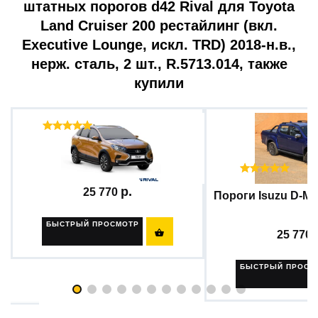
штатных порогов d42 Rival для Toyota
Land Cruiser 200 рестайлинг (вкл.
Executive Lounge, искл. TRD) 2018-н.в.,
нерж. сталь, 2 шт., R.5713.014, также
купили
Отзывы ( 61 )
Нашли деш
Сделаем ск
Пороги на автомобиль...
Отзы
25 770
Пороги Isuzu D-MAX 
БЫСТРЫЙ ПРОСМОТР

25 770
БЫСТРЫЙ ПРОСМ