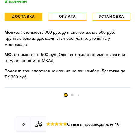
В наличии
ДОСТАВКА
ОПЛАТА
УСТАНОВКА
Москва:
стоимость 300 руб, для снегоотвалов 500 руб.
Крупные заказы доставляются бесплатно, уточнять у
менеджера.
МО:
стоимость от 500 руб. Окончательная стоимость зависит
от удаленности от МКАД.
Россия:
транспортная компания на ваш выбор. Доставка до
ТК 300 руб.
Принимаем все виды оплаты в том числе переводы и СПБ.
У нас 2 установочных центра:г. Москва, ул. Привольная д 2,
Для юридических лиц можно оплатить по счету.
стр.4 и п.Немчиновка, ул.Московская д 7.
Москва и МО
Более
миллиона
оплата по факту получения. Можно распаковать
установок.
и проверить товар.
Действует акция:
скидка 25%
на установку при покупке
Отзывы производителя
46

По России:
порогов.
оплата производится до момента отгрузки в ТК.