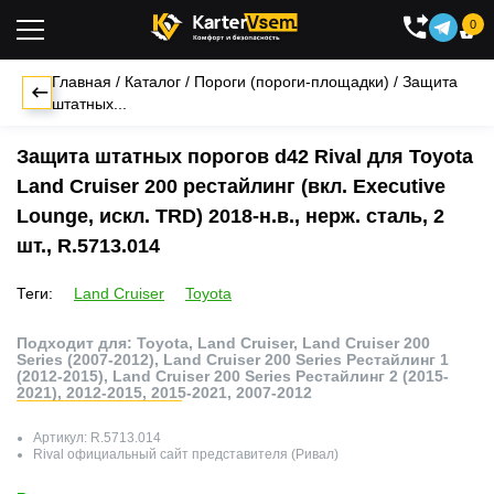
0

Главная
/
Каталог
/
Пороги (пороги-площадки)
/
Защита
штатных...
Защита штатных порогов d42 Rival для Toyota
Land Cruiser 200 рестайлинг (вкл. Executive
Lounge, искл. TRD) 2018-н.в., нерж. сталь, 2
шт., R.5713.014
Теги:
Land Cruiser
Toyota
Подходит для: Toyota, Land Cruiser, Land Cruiser 200
Series (2007-2012), Land Cruiser 200 Series Рестайлинг 1
(2012-2015), Land Cruiser 200 Series Рестайлинг 2 (2015-
2021), 2012-2015, 2015-2021, 2007-2012
Артикул:
R.5713.014
Rival
официальный сайт представителя (Ривал)