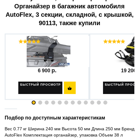
Органайзер в багажник автомобиля
AutoFlex, 3 секции, складной, с крышкой,
90113, также купили
Отзывы ( 63 )
Отзыв
Крепление для кофра ружья...
Бампер передний +
6 900
19 200
БЫСТРЫЙ ПРОСМОТР
БЫСТРЫЙ ПРОСМ

Подбор по доступным характеристикам
Вес 0.77 кг Ширина 240 мм Высота 50 мм Длина 250 мм Бренд
AutoFlex Комплектация органайзер, упаковка Объем 38 л