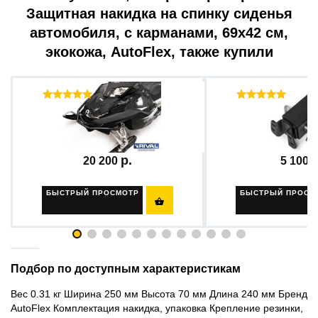
Защитная накидка на спинку сиденья
автомобиля, с карманами, 69х42 см,
экокожа, AutoFlex, также купили
Отзывы ( 66 )
Отзыв
Бампер на снегоход +...
Комплект быстрос
20 200
5 100
БЫСТРЫЙ ПРОСМОТР
БЫСТРЫЙ ПРОСМ

Подбор по доступным характеристикам
Вес 0.31 кг Ширина 250 мм Высота 70 мм Длина 240 мм Бренд
AutoFlex Комплектация накидка, упаковка Крепление резинки,