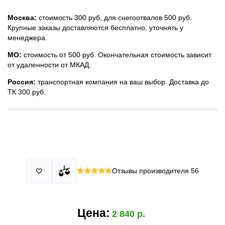
Москва:
стоимость 300 руб, для снегоотвалов 500 руб.
Крупные заказы доставляются бесплатно, уточнять у
менеджера.
МО:
стоимость от 500 руб. Окончательная стоимость зависит
от удаленности от МКАД.
Россия:
транспортная компания на ваш выбор. Доставка до
ТК 300 руб.
Принимаем все виды оплаты в том числе переводы и СПБ.
У нас 2 установочных центра:г. Москва, ул. Привольная д 2,
Для юридических лиц можно оплатить по счету.
стр.4 и п.Немчиновка, ул.Московская д 7.
Москва и МО
Более
миллиона
оплата по факту получения. Можно распаковать
установок.
и проверить товар.
Действует акция:
скидка 25%
на установку при покупке
Отзывы производителя
56

По России:
порогов.
оплата производится до момента отгрузки в ТК.
Цена:
2 840