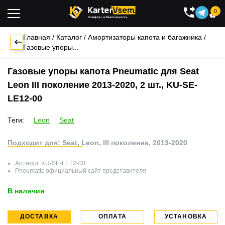
0

Главная
/
Каталог
/
Амортизаторы капота и багажника
/
Газовые упоры...
Газовые упоры капота Pneumatic для Seat
Leon III поколение 2013-2020, 2 шт., KU-SE-
LE12-00
Теги:
Leon
Seat
Подходит для: Seat, Leon, III поколение, 2013-2020
Артикул:
KU-SE-LE12-00
Pneumatic
официальный сайт представителя
В наличии
ДОСТАВКА
ОПЛАТА
УСТАНОВКА