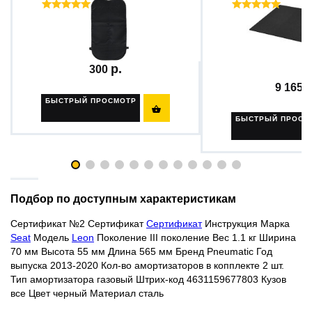
Отзывы ( 45 )
Отзыв
Защитная накидка на спинку...
Уплотнительный 
для...
300
9 165
БЫСТРЫЙ ПРОСМОТР

БЫСТРЫЙ ПРОСМ
Подбор по доступным характеристикам
Сертификат №2
Сертификат
Сертификат
Инструкция
Марка
Seat
Модель
Leon
Поколение III поколение Вес 1.1 кг Ширина
70 мм Высота 55 мм Длина 565 мм Бренд Pneumatic Год
выпуска 2013-2020 Кол-во амортизаторов в копплекте 2 шт.
Тип амортизатора газовый Штрих-код 4631159677803 Кузов
все Цвет
черный
Материал сталь