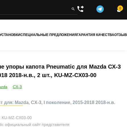
0


 УСТАНОВКИ
СПЕЦИАЛЬНЫЕ ПРЕДЛОЖЕНИЯ
ГАРАНТИЯ КАЧЕСТВА
ОТЗЫ
е упоры капота Pneumatic для Mazda CX-3
018 2018-н.в., 2 шт., KU-MZ-CX03-00
azda
CX-3
 для: Mazda, CX-3, I поколение, 2015-2018 2018-н.в.
:
KU-MZ-CX03-00
ic
официальный сайт представителя