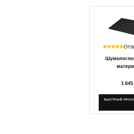
Отзы
Шумопогл
материа
1 64
БЫСТРЫЙ ПРОС