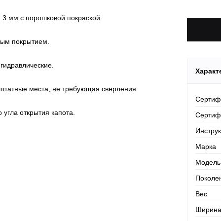
По Росси
 3 мм с порошковой покраской.
ным покрытием.
 гидравлические.
Характ
в штатные места, не требующая сверления.
Сертиф
 угла открытия капота.
Сертиф
Инстру
Марка
Модель
Поколе
Вес
Ширин