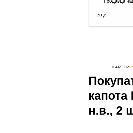
продавца наш
еще
Покупа
капота 
н.в., 2