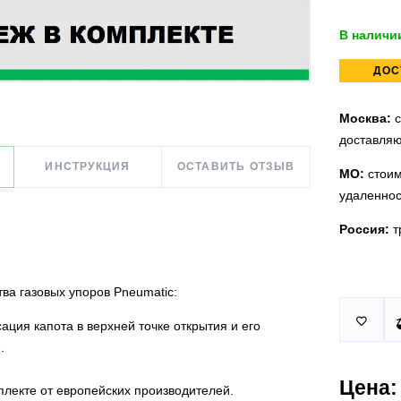
В наличи
ДОС
Москва:
с
доставляю
ИНСТРУКЦИЯ
ОСТАВИТЬ ОТЗЫВ
МО:
стоим
удаленнос
Россия:
т
а газовых упоров Pneumatic:
Принимаем
У нас 2 ус

юридическ
п.Немчино
ация капота в верхней точке открытия и его
.
Москва и
Более
ми
проверить
Цена:
плекте от европейских производителей.
Действует