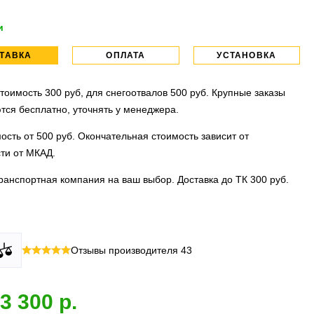
и
ТАВКА
ОПЛАТА
УСТАНОВКА
тоимость 300 руб, для снегоотвалов 500 руб. Крупные заказы
тся бесплатно, уточнять у менеджера.
ость от 500 руб. Окончательная стоимость зависит от
ти от МКАД.
ранспортная компания на ваш выбор. Доставка до ТК 300 руб.
 все виды оплаты в том числе переводы и СПБ. Для
тановочных центра:г. Москва, ул. Привольная д 2, стр.4 и
Отзывы производителя
43
их лиц можно оплатить по счету.
вка, ул.Московская д 7.
 МО
ллиона
оплата по факту получения. Можно распаковать и
установок.
3 300
 товар.
 акция:
скидка 25%
на установку при покупке порогов.