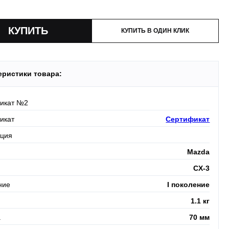
и:
оплата производится до момента отгрузки в ТК.
КУПИТЬ В ОДИН КЛИК
еристики товара:
икат №2
икат
Сертификат
кция
Mazda
CX-3
ние
I поколение
1.1 кг
а
70 мм