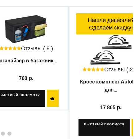
Нашли дешевле?
Сделаем скидку!
Отзывы ( 9 )
рганайзер в багажник...
Отзывы ( 23 
760
Кросс комплект AutoMa
для...
БЫСТРЫЙ ПРОСМОТР

17 865
БЫСТРЫЙ ПРОСМОТР