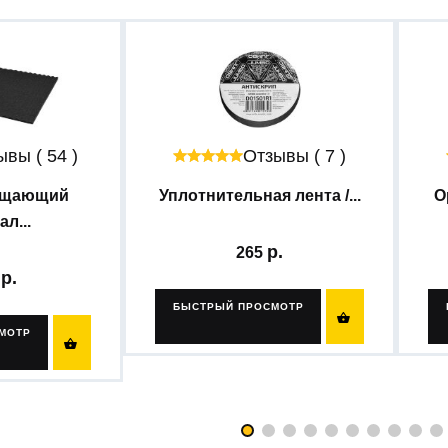
вы ( 54 )
Отзывы ( 7 )
ощающий
Уплотнительная лента /...
О
л...
265
5
БЫСТРЫЙ ПРОСМОТР

МОТР
