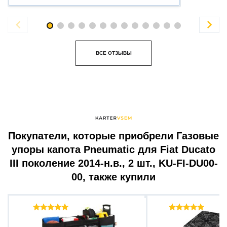


ВСЕ ОТЗЫВЫ
Покупатели, которые приобрели Газовые
упоры капота Pneumatic для Fiat Ducato
III поколение 2014-н.в., 2 шт., KU-FI-DU00-
00, также купили
Отзывы ( 9 )
Отзыв
Органайзер в багажник...
Вибропоглощаю