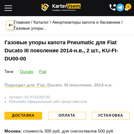
0

Главная
/
Каталог
/
Амортизаторы капота и багажника
/
Газовые упоры...
Газовые упоры капота Pneumatic для Fiat
Ducato III поколение 2014-н.в., 2 шт., KU-FI-
DU00-00
Теги:
Ducato
Fiat
Подходит для: Fiat, Ducato, III поколение, 2014-н.в.
Артикул:
KU-FI-DU00-00
Pneumatic
официальный сайт представителя
ДОСТАВКА
ОПЛАТА
УСТАНОВКА
Москва:
стоимость 300 руб, для снегоотвалов 500 руб.