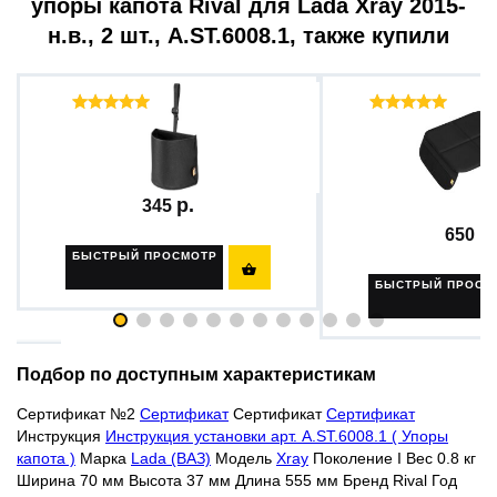
упоры капота Rival для Lada Xray 2015-
н.в., 2 шт., A.ST.6008.1, также купили
Отзывы ( 1 )
Отзыв
Урна в автомобиль AutoFlex,...
Защитная накидка
сиденье...
345
650
БЫСТРЫЙ ПРОСМОТР

БЫСТРЫЙ ПРОСМ
Подбор по доступным характеристикам
Сертификат №2
Сертификат
Сертификат
Сертификат
Инструкция
Инструкция установки арт. A.ST.6008.1 ( Упоры
капота )
Марка
Lada (ВАЗ)
Модель
Xray
Поколение I Вес 0.8 кг
Ширина 70 мм Высота 37 мм Длина 555 мм Бренд Rival Год