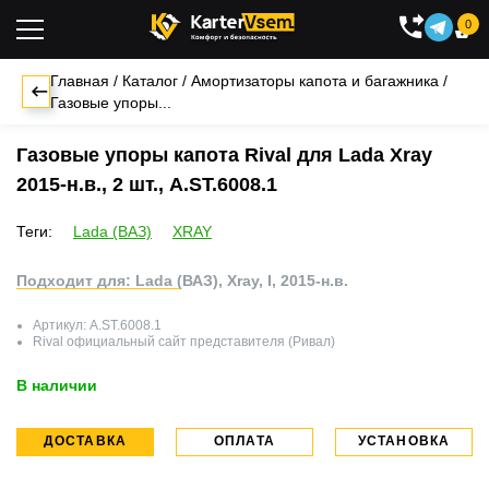
0

Главная
/
Каталог
/
Амортизаторы капота и багажника
/
Газовые упоры...
Газовые упоры капота Rival для Lada Xray
2015-н.в., 2 шт., A.ST.6008.1
Теги:
Lada (ВАЗ)
XRAY
Подходит для: Lada (ВАЗ), Xray, I, 2015-н.в.
Артикул:
A.ST.6008.1
Rival
официальный сайт представителя (Ривал)
В наличии
ДОСТАВКА
ОПЛАТА
УСТАНОВКА