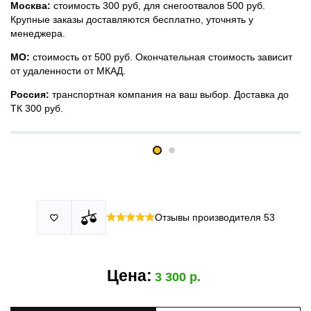
Москва:
стоимость 300 руб, для снегоотвалов 500 руб.
Крупные заказы доставляются бесплатно, уточнять у
менеджера.
МО:
стоимость от 500 руб. Окончательная стоимость зависит
от удаленности от МКАД.
Россия:
транспортная компания на ваш выбор. Доставка до
ТК 300 руб.
Принимаем все виды оплаты в том числе переводы и СПБ.
У нас 2 установочных центра:г. Москва, ул. Привольная д 2,
Для юридических лиц можно оплатить по счету.
стр.4 и п.Немчиновка, ул.Московская д 7.
Москва и МО
Более
миллиона
оплата по факту получения. Можно распаковать
установок.
и проверить товар.
Действует акция:
скидка 25%
на установку при покупке
Отзывы производителя
53

По России:
порогов.
оплата производится до момента отгрузки в ТК.
Цена:
3 300