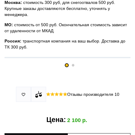
Москва:
стоимость 300 руб, для снегоотвалов 500 руб.
Крупные заказы доставляются бесплатно, уточнять у
менеджера.
МО:
стоимость от 500 руб. Окончательная стоимость зависит
от удаленности от МКАД.
Россия:
транспортная компания на ваш выбор. Доставка до
ТК 300 руб.
Принимаем все виды оплаты в том числе переводы и СПБ.
У нас 2 установочных центра:г. Москва, ул. Привольная д 2,
Для юридических лиц можно оплатить по счету.
стр.4 и п.Немчиновка, ул.Московская д 7.
Москва и МО
Более
миллиона
оплата по факту получения. Можно распаковать
установок.
и проверить товар.
Действует акция:
скидка 25%
на установку при покупке
Отзывы производителя
10

По России:
порогов.
оплата производится до момента отгрузки в ТК.
Цена:
2 100