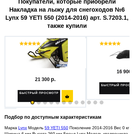
Покупатели, которые приобрели
Накладка на лыжу для снегоходов №6
Lynx 59 YETI 550 (2014-2016) арт. S.7203.1,
также купили
Отзывы ( 4 )
Отзыв
Бампер передний
Сани-волокуши 210
платформа...
16 900
21 300
БЫСТРЫЙ ПРОСМ
БЫСТРЫЙ ПРОСМОТР

Подбор по доступным характеристикам
Марка
Lynx
Модель
59 YETI 550
Поколение 2014-2016 Вес 0 кг
Ширина 6 мм Высота 260 мм Бренд Lynx Модель квадроцикла