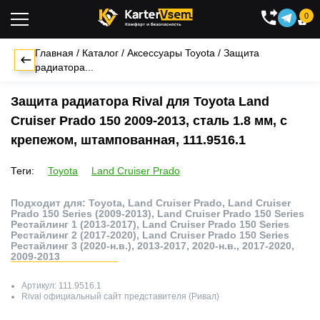
0

Главная
/
Каталог
/
Аксессуары Toyota
/
Защита
радиатора...
Защита радиатора Rival для Toyota Land
Cruiser Prado 150 2009-2013, сталь 1.8 мм, с
крепежом, штампованная, 111.9516.1
Теги:
Toyota
Land Cruiser Prado
Подходит для: Toyota, Land Cruiser Prado, Land Cruiser
Prado 150 Series (2009-2013), Land Cruiser Prado 150 Series
Рестайлинг 1 (2013-2017), Land Cruiser Prado 150 Series
Рестайлинг 2 (2017-2020), Land Cruiser Prado 150 Series
Рестайлинг 3 (2020-н.в.), 2013-2017, 2020-н.в., 2017-2020,
2009-2013
Артикул:
111.9516.1
Rival
официальный сайт представителя (Ривал)