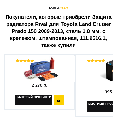
Покупатели, которые приобрели Защита
радиатора Rival для Toyota Land Cruiser
Prado 150 2009-2013, сталь 1.8 мм, с
крепежом, штампованная, 111.9516.1,
также купили
Отзывы ( 38 )
Отзыв
Набор автомобилиста...
Сумка органайзер
багажник...
2 270
395
БЫСТРЫЙ ПРОСМОТР

БЫСТРЫЙ ПРОСМ