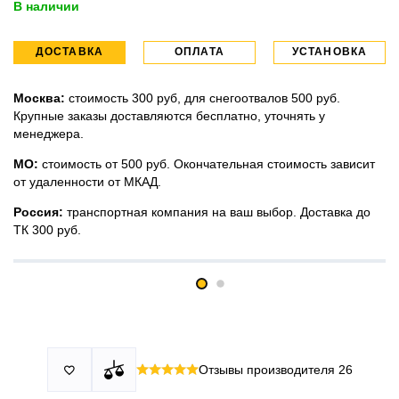
В наличии
ДОСТАВКА
ОПЛАТА
УСТАНОВКА
Москва:
стоимость 300 руб, для снегоотвалов 500 руб.
Крупные заказы доставляются бесплатно, уточнять у
менеджера.
МО:
стоимость от 500 руб. Окончательная стоимость зависит
от удаленности от МКАД.
Россия:
транспортная компания на ваш выбор. Доставка до
ТК 300 руб.
Принимаем все виды оплаты в том числе переводы и СПБ.
У нас 2 установочных центра:г. Москва, ул. Привольная д 2,
Для юридических лиц можно оплатить по счету.
стр.4 и п.Немчиновка, ул.Московская д 7.
Москва и МО
Более
миллиона
оплата по факту получения. Можно распаковать
установок.
и проверить товар.
Действует акция:
скидка 25%
на установку при покупке
Отзывы производителя
26

По России:
порогов.
оплата производится до момента отгрузки в ТК.