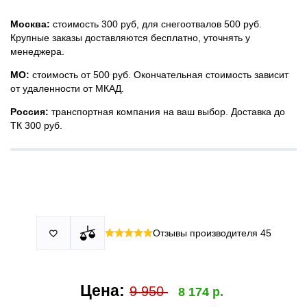
Москва:
стоимость 300 руб, для снегоотвалов 500 руб.
Крупные заказы доставляются бесплатно, уточнять у
менеджера.
МО:
стоимость от 500 руб. Окончательная стоимость зависит
от удаленности от МКАД.
Россия:
транспортная компания на ваш выбор. Доставка до
ТК 300 руб.
Принимаем все виды оплаты в том числе переводы и СПБ.
У нас 2 установочных центра:г. Москва, ул. Привольная д 2,
Для юридических лиц можно оплатить по счету.
стр.4 и п.Немчиновка, ул.Московская д 7.
Москва и МО
Более
миллиона
оплата по факту получения. Можно распаковать
установок.
и проверить товар.
Действует акция:
скидка 25%
на установку при покупке
Отзывы производителя
45

По России:
порогов.
оплата производится до момента отгрузки в ТК.
Цена:
9 950
8 174