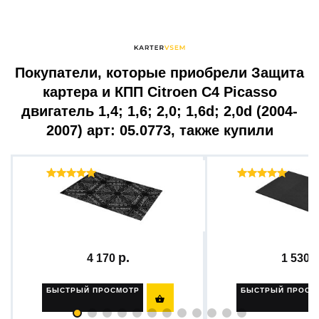
Покупатели, которые приобрели Защита
картера и КПП Citroen C4 Picasso
двигатель 1,4; 1,6; 2,0; 1,6d; 2,0d (2004-
2007) арт: 05.0773, также купили
Отзывы ( 3 )
Отзыв
Шумоизоляционный
Шумопоглощающ
материал...
материал...
4 170
1 530
БЫСТРЫЙ ПРОСМОТР
БЫСТРЫЙ ПРОСМ
