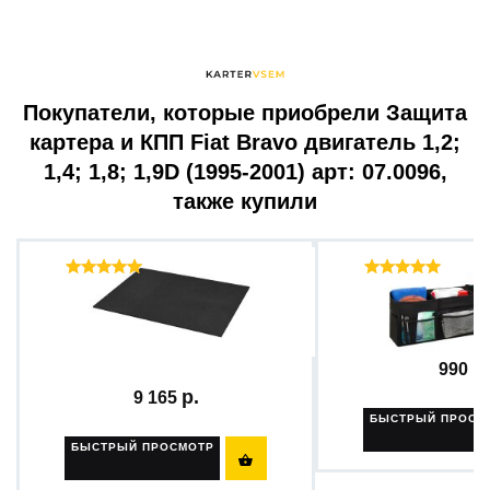
Покупатели, которые приобрели Защита
картера и КПП Fiat Bravo двигатель 1,2;
1,4; 1,8; 1,9D (1995-2001) арт: 07.0096,
также купили
Отзывы ( 43 )
Отзыв
Уплотнительный материал
Органайзер в бага
для...
990
9 165
БЫСТРЫЙ ПРОСМ
БЫСТРЫЙ ПРОСМОТР
