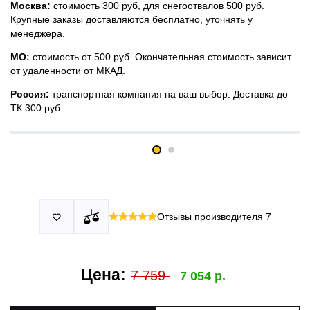
Москва:
стоимость 300 руб, для снегоотвалов 500 руб.
Крупные заказы доставляются бесплатно, уточнять у
менеджера.
МО:
стоимость от 500 руб. Окончательная стоимость зависит
от удаленности от МКАД.
Россия:
транспортная компания на ваш выбор. Доставка до
ТК 300 руб.
Принимаем все виды оплаты в том числе переводы и СПБ.
У нас 2 установочных центра:г. Москва, ул. Привольная д 2,
Для юридических лиц можно оплатить по счету.
стр.4 и п.Немчиновка, ул.Московская д 7.
Москва и МО
Более
миллиона
оплата по факту получения. Можно распаковать
установок.
и проверить товар.
Действует акция:
скидка 25%
на установку при покупке
Отзывы производителя
7

По России:
порогов.
оплата производится до момента отгрузки в ТК.
Цена:
7 759
7 054