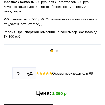
Москва:
стоимость 300 руб, для снегоотвалов 500 руб.
Крупные заказы доставляются бесплатно, уточнять у
менеджера.
МО:
стоимость от 500 руб. Окончательная стоимость зависит
от удаленности от МКАД.
Россия:
транспортная компания на ваш выбор. Доставка до
ТК 300 руб.
Принимаем все виды оплаты в том числе переводы и СПБ.
У нас 2 установочных центра:г. Москва, ул. Привольная д 2,
Для юридических лиц можно оплатить по счету.
стр.4 и п.Немчиновка, ул.Московская д 7.
Москва и МО
Более
миллиона
оплата по факту получения. Можно распаковать
установок.
и проверить товар.
Действует акция:
скидка 25%
на установку при покупке
Отзывы производителя
68

По России:
порогов.
оплата производится до момента отгрузки в ТК.
Цена:
1 350