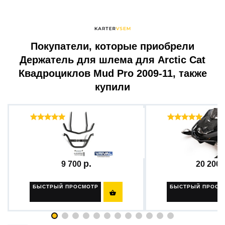
Покупатели, которые приобрели
Держатель для шлема для Arctic Cat
Квадроциклов Mud Pro 2009-11, также
купили
Отзывы ( 65 )
Отзыв
Бампер передний + комплект...
Бампер на снегохо
9 700
20 200
БЫСТРЫЙ ПРОСМОТР
БЫСТРЫЙ ПРОСМ
