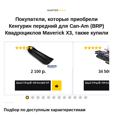
Покупатели, которые приобрели
Кенгурин передний для Can-Am (BRP)
Квадроциклов Maverick X3, также купили
Отзывы ( 37 )
Отзыв
Накладка на лыжу для...
FULL WRAP-AROUN
2 100
34 500
БЫСТРЫЙ ПРОСМОТР
БЫСТРЫЙ ПРОСМ

Подбор по доступным характеристикам