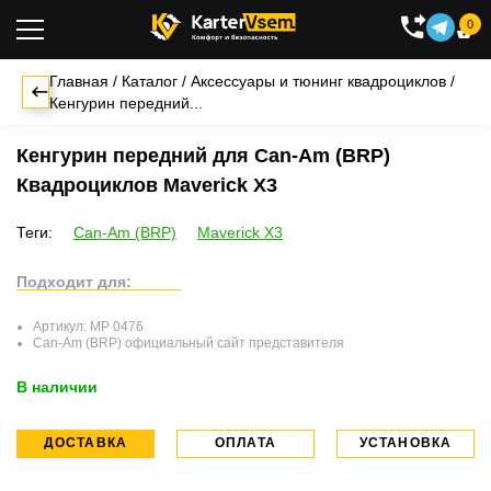
0

Главная
/
Каталог
/
Аксессуары и тюнинг квадроциклов
/
Кенгурин передний...
Кенгурин передний для Can-Am (BRP)
Квадроциклов Maverick X3
Теги:
Can-Am (BRP)
Maverick X3
Подходит для:
Артикул:
MP 0476
Can-Am (BRP)
официальный сайт представителя
В наличии
ДОСТАВКА
ОПЛАТА
УСТАНОВКА