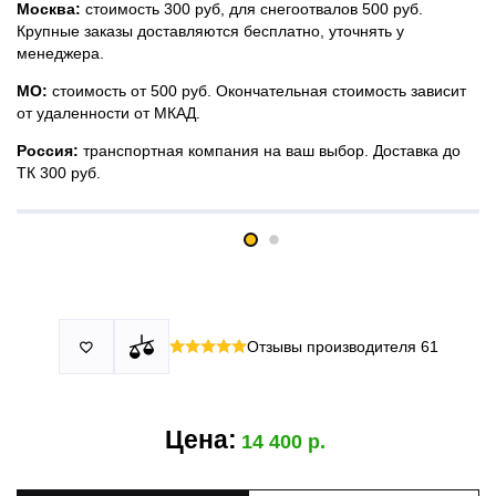
Москва:
стоимость 300 руб, для снегоотвалов 500 руб.
Крупные заказы доставляются бесплатно, уточнять у
менеджера.
МО:
стоимость от 500 руб. Окончательная стоимость зависит
от удаленности от МКАД.
Россия:
транспортная компания на ваш выбор. Доставка до
ТК 300 руб.
Принимаем все виды оплаты в том числе переводы и СПБ.
У нас 2 установочных центра:г. Москва, ул. Привольная д 2,
Для юридических лиц можно оплатить по счету.
стр.4 и п.Немчиновка, ул.Московская д 7.
Москва и МО
Более
миллиона
оплата по факту получения. Можно распаковать
установок.
и проверить товар.
Действует акция:
скидка 25%
на установку при покупке
Отзывы производителя
61

По России:
порогов.
оплата производится до момента отгрузки в ТК.
Цена:
14 400