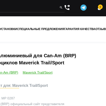
0


 УСТАНОВКИ
СПЕЦИАЛЬНЫЕ ПРЕДЛОЖЕНИЯ
ГАРАНТИЯ КАЧЕСТВА
ОТЗЫ
алюминиевый для Can-Am (BRP)
циклов Maverick Trail/Sport
n-Am (BRP)
Maverick Trail/Sport
 для: Maverick Trail/Sport
:
MP 0287
 (BRP)
официальный сайт представителя