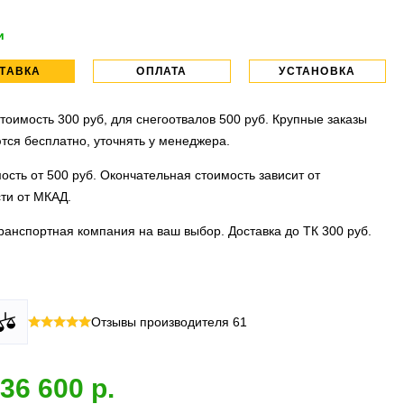
и
ТАВКА
ОПЛАТА
УСТАНОВКА
тоимость 300 руб, для снегоотвалов 500 руб. Крупные заказы
тся бесплатно, уточнять у менеджера.
ость от 500 руб. Окончательная стоимость зависит от
ти от МКАД.
ранспортная компания на ваш выбор. Доставка до ТК 300 руб.
 все виды оплаты в том числе переводы и СПБ. Для
тановочных центра:г. Москва, ул. Привольная д 2, стр.4 и
Отзывы производителя
61
их лиц можно оплатить по счету.
вка, ул.Московская д 7.
 МО
ллиона
оплата по факту получения. Можно распаковать и
установок.
36 600
 товар.
 акция:
скидка 25%
на установку при покупке порогов.