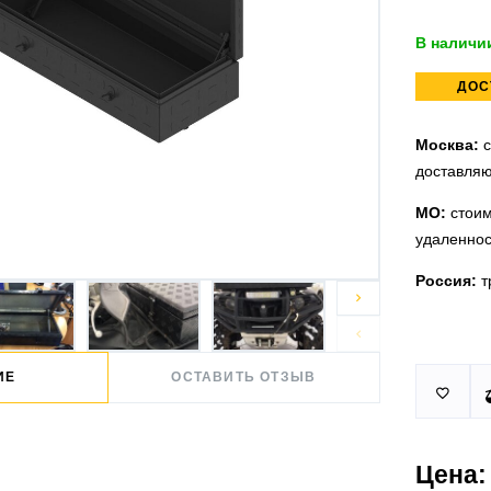
В наличи
ДОС
Москва:
с
доставляю
МО:
стоим
удаленнос
Россия:
т


Принимаем
У нас 2 ус
ИЕ
ОСТАВИТЬ ОТЗЫВ

юридическ
п.Немчино
Москва и
Более
ми
проверить
Цена:
Действует