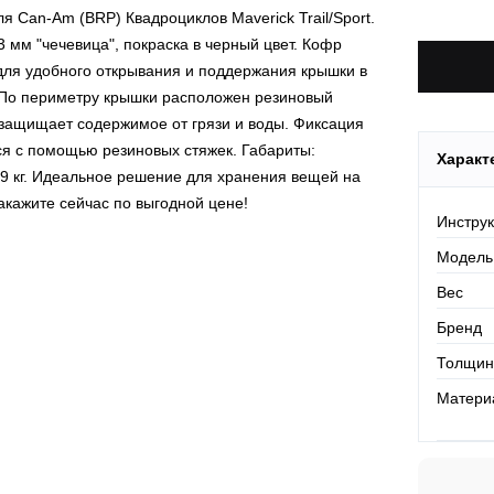
По Росси
 Can-Am (BRP) Квадроциклов Maverick Trail/Sport.
 мм "чечевица", покраска в черный цвет. Кофр
для удобного открывания и поддержания крышки в
 По периметру крышки расположен резиновый
 защищает содержимое от грязи и воды. Фиксация
я с помощью резиновых стяжек. Габариты:
Характ
 9 кг. Идеальное решение для хранения вещей на
акажите сейчас по выгодной цене!
Инстру
Модель
Вес
Бренд
Толщин
Матери