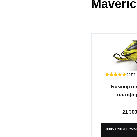
Maveric
Отзы
Бампер п
платфор
21 30
БЫСТРЫЙ ПРОС