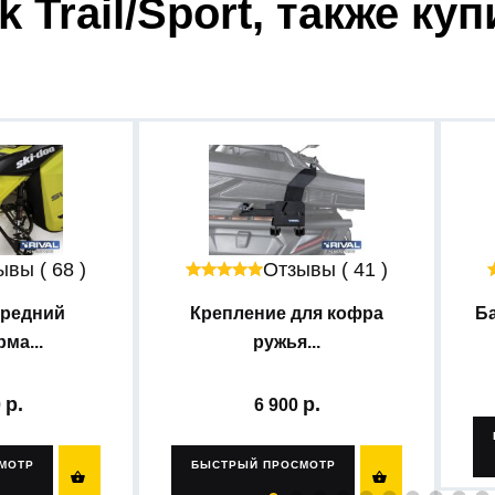
k Trail/Sport, также ку
вы ( 68 )
Отзывы ( 41 )
ередний
Крепление для кофра
Ба
ма...
ружья...
0
6 900
МОТР
БЫСТРЫЙ ПРОСМОТР

