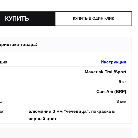
и:
оплата производится до момента отгрузки в ТК.
КУПИТЬ В ОДИН КЛИК
еристики товара:
кция
Инструкция
Maverick Trail/Sport
9 кг
Can-Am (BRP)
а
3 мм
ал
алюминий 3 мм "чечевица", покраска в
черный цвет