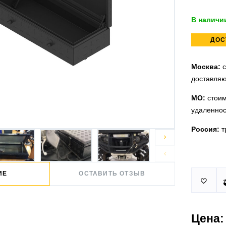
В наличи
ДОС
Москва:
с
доставляю
МО:
стоим
удаленнос
Россия:
т


Принимаем
У нас 2 ус
ИЕ
ОСТАВИТЬ ОТЗЫВ

юридическ
п.Немчино
Москва и
Более
ми
проверить
Цена:
Действует