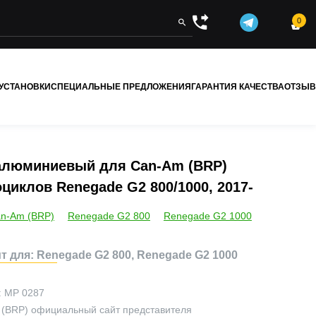
0


 УСТАНОВКИ
СПЕЦИАЛЬНЫЕ ПРЕДЛОЖЕНИЯ
ГАРАНТИЯ КАЧЕСТВА
ОТЗЫ
алюминиевый для Can-Am (BRP)
циклов Renegade G2 800/1000, 2017-
n-Am (BRP)
Renegade G2 800
Renegade G2 1000
т для: Renegade G2 800, Renegade G2 1000
:
MP 0287
 (BRP)
официальный сайт представителя