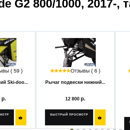
e G2 800/1000, 2017-, 
вы ( 59 )
Отзывы ( 6 )
й Ski-doo...
Рычаг подвески нижний...
0
12 800
МОТР
БЫСТРЫЙ ПРОСМОТР

