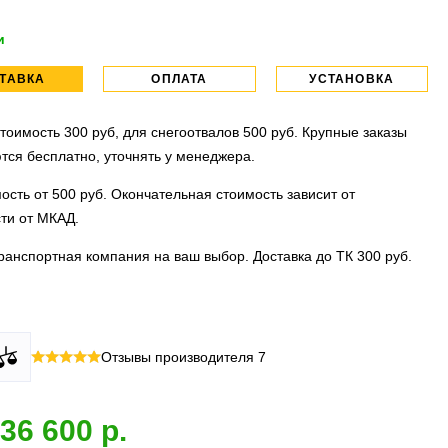
и
ТАВКА
ОПЛАТА
УСТАНОВКА
тоимость 300 руб, для снегоотвалов 500 руб. Крупные заказы
тся бесплатно, уточнять у менеджера.
ость от 500 руб. Окончательная стоимость зависит от
ти от МКАД.
ранспортная компания на ваш выбор. Доставка до ТК 300 руб.
 все виды оплаты в том числе переводы и СПБ. Для
тановочных центра:г. Москва, ул. Привольная д 2, стр.4 и
Отзывы производителя
7
их лиц можно оплатить по счету.
вка, ул.Московская д 7.
 МО
ллиона
оплата по факту получения. Можно распаковать и
установок.
36 600
 товар.
 акция:
скидка 25%
на установку при покупке порогов.