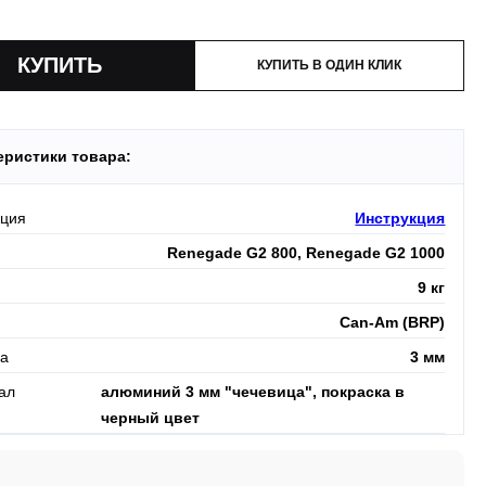
и:
оплата производится до момента отгрузки в ТК.
КУПИТЬ В ОДИН КЛИК
еристики товара:
кция
Инструкция
Renegade G2 800, Renegade G2 1000
9 кг
Can-Am (BRP)
а
3 мм
ал
алюминий 3 мм "чечевица", покраска в
черный цвет