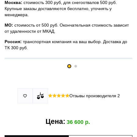
Москва:
стоимость 300 руб, для снегоотвалов 500 руб.
Крупные заказы доставляются бесплатно, уточнять у
менеджера.
МО:
стоимость от 500 руб. Окончательная стоимость зависит
от удаленности от МКАД.
Россия:
транспортная компания на ваш выбор. Доставка до
ТК 300 руб.
Принимаем все виды оплаты в том числе переводы и СПБ.
У нас 2 установочных центра:г. Москва, ул. Привольная д 2,
Для юридических лиц можно оплатить по счету.
стр.4 и п.Немчиновка, ул.Московская д 7.
Москва и МО
Более
миллиона
оплата по факту получения. Можно распаковать
установок.
и проверить товар.
Действует акция:
скидка 25%
на установку при покупке
Отзывы производителя
2

По России:
порогов.
оплата производится до момента отгрузки в ТК.
Цена:
36 600