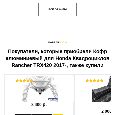
ВСЕ ОТЗЫВЫ
Покупатели, которые приобрели Кофр
алюминиевый для Honda Квадроциклов
Rancher TRX420 2017-, также купили
Отзывы ( 36 )
Отзыв
Крепление лебедки +...
Отсек вещевой RM
АЕ...
8 400
2 000