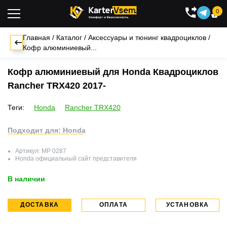
0

Главная
/
Каталог
/
Аксессуары и тюнинг квадроциклов
/
Кофр алюминиевый...
Кофр алюминиевый для Honda Квадроциклов
Rancher TRX420 2017-
Теги:
Honda
Rancher TRX420
Подходит для: Honda
Артикул:
MP 0287
Honda
официальный сайт представителя
В наличии
ДОСТАВКА
ОПЛАТА
УСТАНОВКА