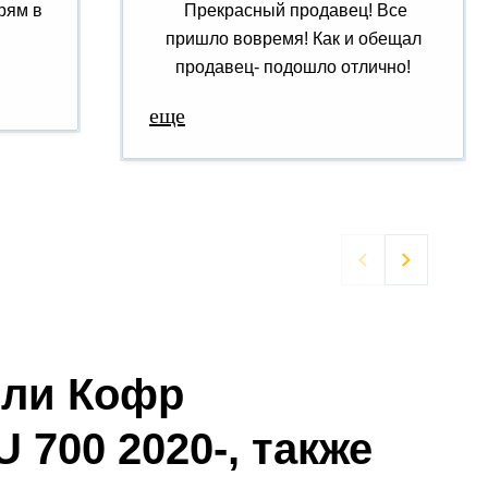
рям в
Прекрасный продавец! Все
пришло вовремя! Как и обещал
продавец- подошло отлично!
еще


ели Кофр
700 2020-, также