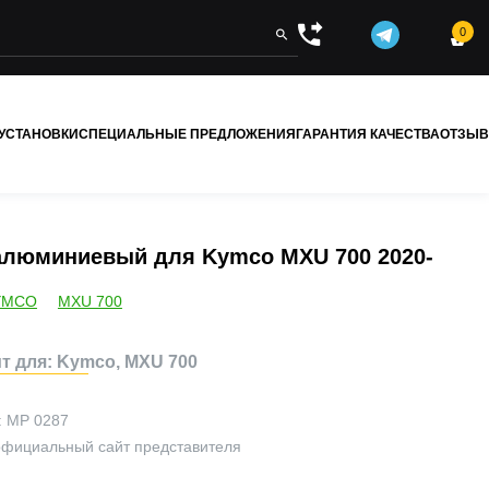
0


 УСТАНОВКИ
СПЕЦИАЛЬНЫЕ ПРЕДЛОЖЕНИЯ
ГАРАНТИЯ КАЧЕСТВА
ОТЗЫ
алюминиевый для Kymco MXU 700 2020-
YMCO
MXU 700
т для: Kymco, MXU 700
:
MP 0287
официальный сайт представителя