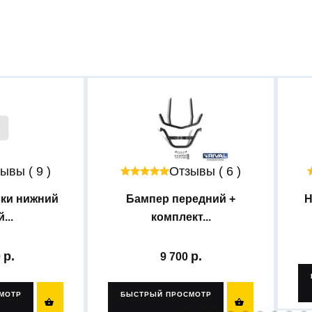
ывы ( 9 )
Отзывы ( 6 )
ски нижний
Бампер передний +
Н
...
комплект...
0
9 700
МОТР
БЫСТРЫЙ ПРОСМОТР

