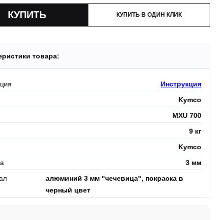
КУПИТЬ В ОДИН КЛИК
еристики товара:
кция
Инструкция
Kymco
MXU 700
9 кг
Kymco
а
3 мм
ал
алюминий 3 мм "чечевица", покраска в
черный цвет