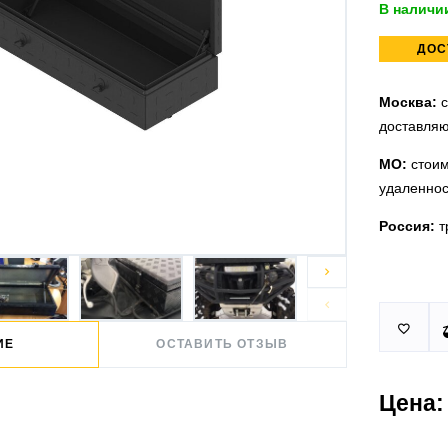
В наличи
ДОС
Москва:
с
доставляю
МО:
стоим
удаленнос
Россия:
т


Принимаем
У нас 2 ус

юридическ
п.Немчино
ИЕ
ОСТАВИТЬ ОТЗЫВ
Москва и
Более
ми
проверить
Цена:
Действует
По Росси