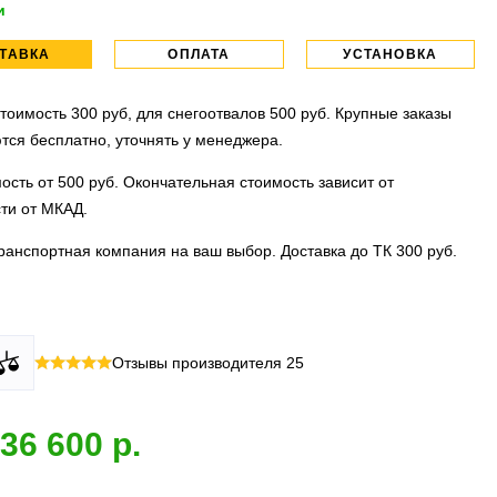
и
ТАВКА
ОПЛАТА
УСТАНОВКА
тоимость 300 руб, для снегоотвалов 500 руб. Крупные заказы
тся бесплатно, уточнять у менеджера.
ость от 500 руб. Окончательная стоимость зависит от
ти от МКАД.
ранспортная компания на ваш выбор. Доставка до ТК 300 руб.
 все виды оплаты в том числе переводы и СПБ. Для
тановочных центра:г. Москва, ул. Привольная д 2, стр.4 и
Отзывы производителя
25
их лиц можно оплатить по счету.
вка, ул.Московская д 7.
 МО
ллиона
оплата по факту получения. Можно распаковать и
установок.
36 600
 товар.
 акция:
скидка 25%
на установку при покупке порогов.
и:
оплата производится до момента отгрузки в ТК.