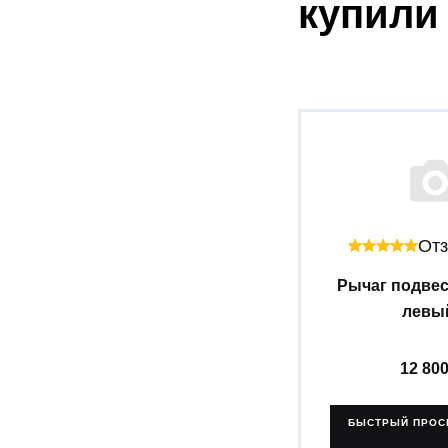
купили
Отз
Рычаг подве
левый
12 80
БЫСТРЫЙ ПРОС