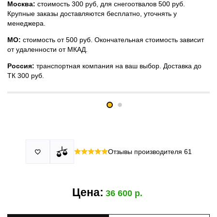
Москва:
стоимость 300 руб, для снегоотвалов 500 руб.
Крупные заказы доставляются бесплатно, уточнять у
менеджера.
МО:
стоимость от 500 руб. Окончательная стоимость зависит
от удаленности от МКАД.
Россия:
транспортная компания на ваш выбор. Доставка до
ТК 300 руб.
Принимаем все виды оплаты в том числе переводы и СПБ.
У нас 2 установочных центра:г. Москва, ул. Привольная д 2,
Для юридических лиц можно оплатить по счету.
стр.4 и п.Немчиновка, ул.Московская д 7.
Москва и МО
Более
миллиона
оплата по факту получения. Можно распаковать
установок.
и проверить товар.
Действует акция:
скидка 25%
на установку при покупке
Отзывы производителя
61

По России:
порогов.
оплата производится до момента отгрузки в ТК.
Цена:
36 600