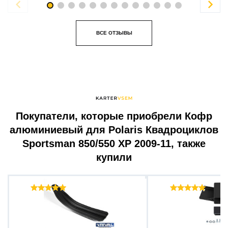


ВСЕ ОТЗЫВЫ
Покупатели, которые приобрели Кофр
алюминиевый для Polaris Квадроциклов
Sportsman 850/550 XP 2009-11, также
купили
Отзывы ( 36 )
Отзыв
Накладка на лыжу для...
Кронштейн лебедк