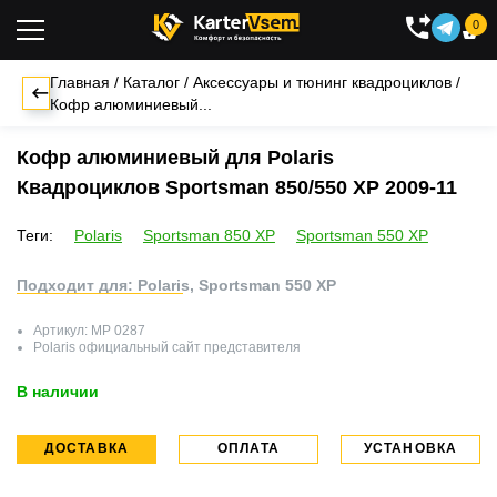
0

Главная
/
Каталог
/
Аксессуары и тюнинг квадроциклов
/
Кофр алюминиевый...
Кофр алюминиевый для Polaris
Квадроциклов Sportsman 850/550 XP 2009-11
Теги:
Polaris
Sportsman 850 XP
Sportsman 550 XP
Подходит для: Polaris, Sportsman 550 XP
Артикул:
MP 0287
Polaris
официальный сайт представителя
В наличии
ДОСТАВКА
ОПЛАТА
УСТАНОВКА