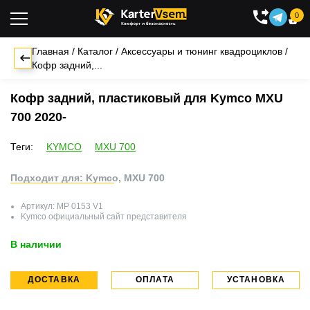
0

Главная
/
Каталог
/
Аксессуары и тюнинг квадроциклов
/
Кофр задний,...
Кофр задний, пластиковый для Kymco MXU
700 2020-
Теги:
KYMCO
MXU 700
Подходит для: Kymco, MXU 700
Артикул:
MP 0153 V1
Kymco
официальный сайт представителя
В наличии
ДОСТАВКА
ОПЛАТА
УСТАНОВКА