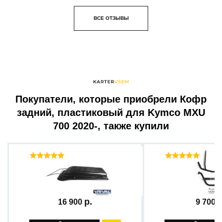
ВСЕ ОТЗЫВЫ
Покупатели, которые приобрели Кофр
задний, пластиковый для Kymco MXU
700 2020-, также купили
Отзывы ( 15 )
Отзыв
Сани-волокуши 2100 с...
Бампер передний +
16 900
9 700