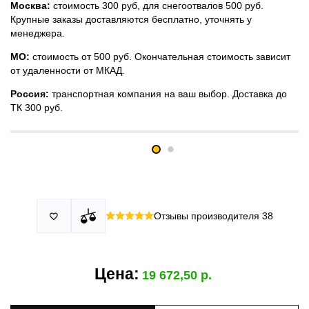
Москва:
стоимость 300 руб, для снегоотвалов 500 руб.
Крупные заказы доставляются бесплатно, уточнять у
менеджера.
МО:
стоимость от 500 руб. Окончательная стоимость зависит
от удаленности от МКАД.
Россия:
транспортная компания на ваш выбор. Доставка до
ТК 300 руб.
Принимаем все виды оплаты в том числе переводы и СПБ.
У нас 2 установочных центра:г. Москва, ул. Привольная д 2,
Для юридических лиц можно оплатить по счету.
стр.4 и п.Немчиновка, ул.Московская д 7.
Москва и МО
Более
миллиона
оплата по факту получения. Можно распаковать
установок.
и проверить товар.
Действует акция:
скидка 25%
на установку при покупке
Отзывы производителя
38

По России:
порогов.
оплата производится до момента отгрузки в ТК.
Цена:
19 672,50